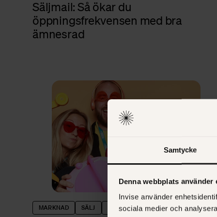
Säljmail: Så ökar du
öppningsfrekvensen med bra
ämnesrad
Samtycke
Denna webbplats använder 
Invise använder enhetsidentif
MARKNAD
SÄLJ
BUSINESS
sociala medier och analysera 