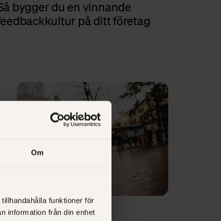
Så bygger du en vinnande
feedbackkultur på ditt företag
Om
tillhandahålla funktioner för
MARKNAD
BUSINESS
n information från din enhet