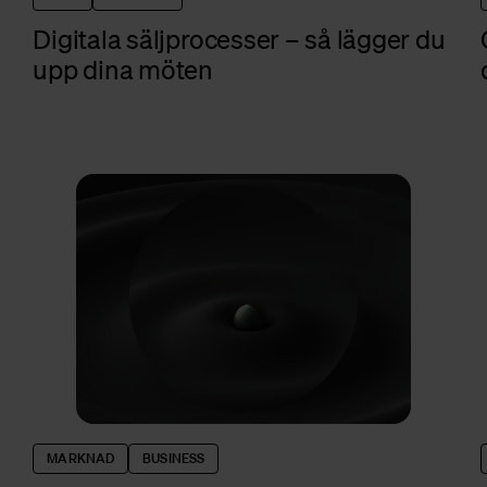
Digitala säljprocesser – så lägger du
upp dina möten
MARKNAD
BUSINESS