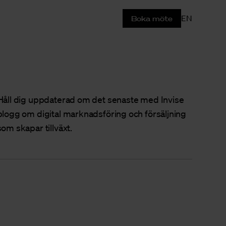
EN
Boka möte
Håll dig uppdaterad om det senaste med Invise
blogg om digital marknadsföring och försäljning
som skapar tillväxt.