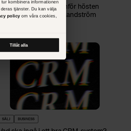
 tur kombinera informationen
Snabb trendspaning inför hösten
deras tjänster. Du kan välja
med vår CTO Fredrik Landström
acy policy
om våra cookies,
Tillåt alla
SÄLJ
BUSINESS
Vad ska ingå i ett bra CRM-system?