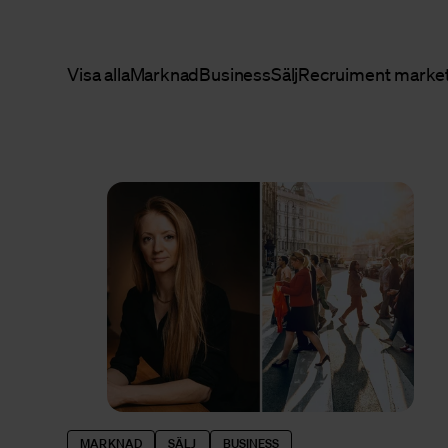
Visa alla
Marknad
Business
Sälj
Recruiment marke
MARKNAD
SÄLJ
BUSINESS