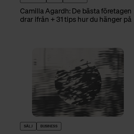
Camilla Agardh: De bästa företagen
drar ifrån + 31 tips hur du hänger på
SÄLJ
BUSINESS