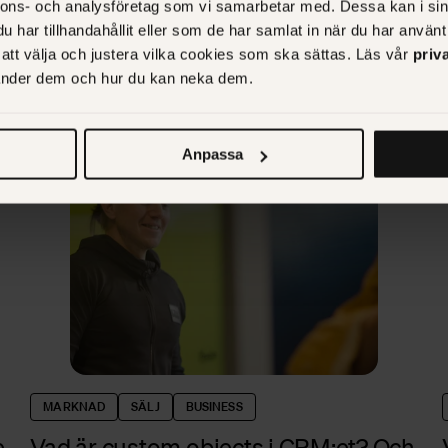
nnons- och analysföretag som vi samarbetar med. Dessa kan i sin
Camilla Agardh: "Därför är Northvolt
har tillhandahållit eller som de har samlat in när du har använt 
helt rätt i tiden”
r att välja och justera vilka cookies som ska sättas. Läs vår
priv
vänder dem och hur du kan neka dem.
Anpassa
MARKNAD
SÄLJ
BUSINESS
e
Vad är custom objects i CRM:et? Och