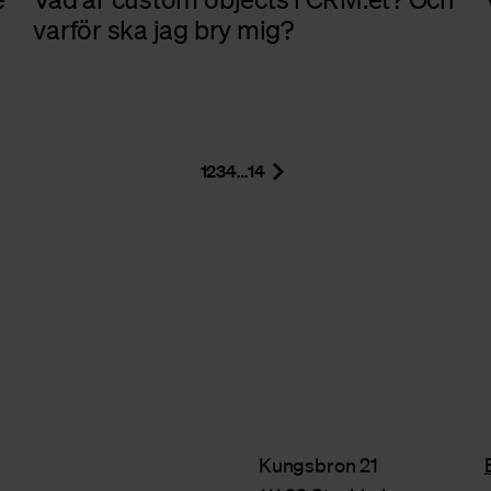
varför ska jag bry mig?
1
2
3
4
…
14
Kungsbron 21