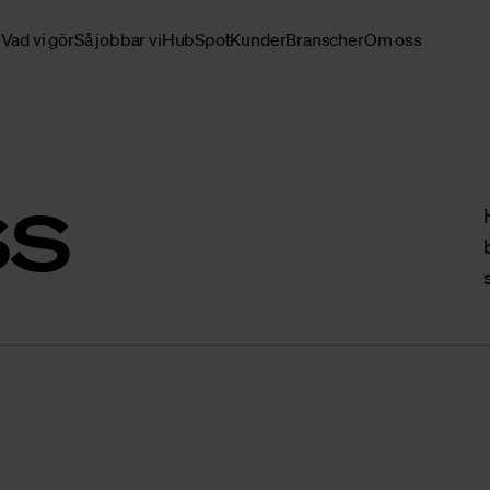
Vad vi gör
Så jobbar vi
HubSpot
Kunder
Branscher
Om oss
ss