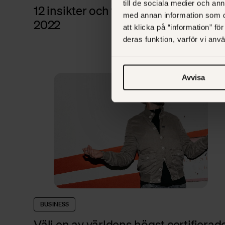
till de sociala medier och a
12 insikter och trender från Inbound
med annan information som du 
2022
att klicka på “information” fö
deras funktion, varför vi an
Avvisa
BUSINESS
Välj en av världens högst certifierad