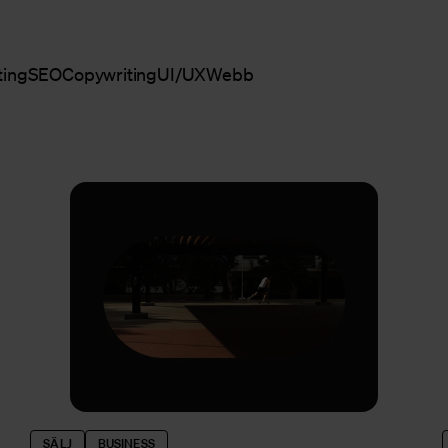
ting
SEO
Copywriting
UI/UX
Webb
SÄLJ
BUSINESS