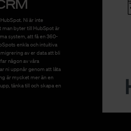
 CRM
l HubSpot. Ni är inte
t man byter till HubSpot är
mma system, att få en 360-
pots enkla och intuitiva
grering av er data att bli
ffar någon av våra
elar ni uppnår genom att låta
ring är mycket mer än en
a upp, tänka till och skapa en