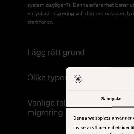
system dagligen?). Denna erfarenhet banar vä
en lyckad migrering och därmed också en ly
start för er.
Lägg rätt grund
Olika typer av migreringar
Samtycke
Vanliga fallgropar vid
migrering
Denna webbplats använder 
Invise använder enhetsidentif