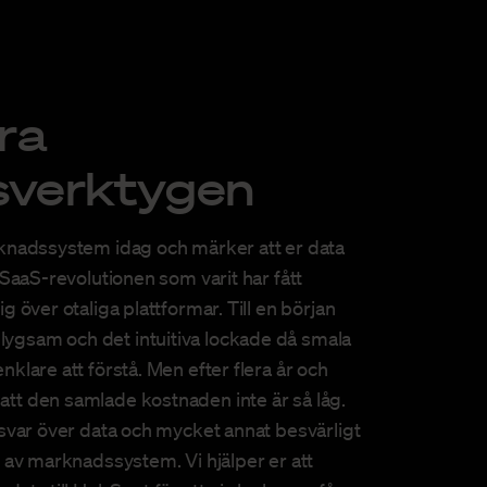
ra
verktygen
rknadssystem idag och märker att er data
 SaaS-revolutionen som varit har fått
g över otaliga plattformar. Till en början
ygsam och det intuitiva lockade då smala
klare att förstå. Men efter flera år och
tt den samlade kostnaden inte är så låg.
nsvar över data och mycket annat besvärligt
t av marknadssystem. Vi hjälper er att