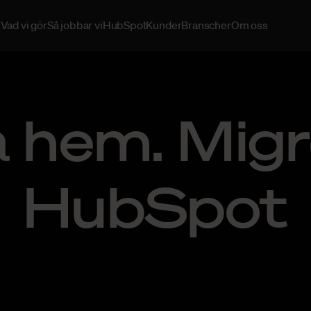
Vad vi gör
Så jobbar vi
HubSpot
Kunder
Branscher
Om oss
 hem. Migre
HubSpot