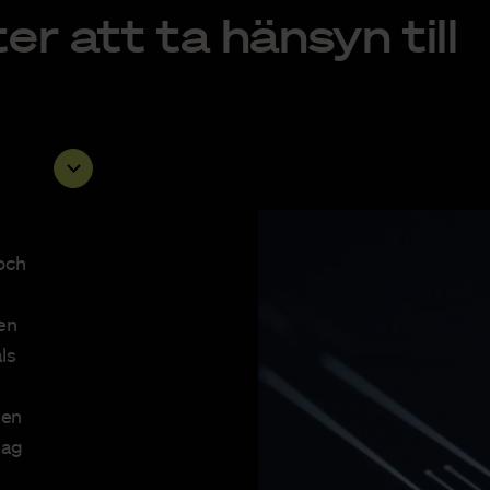
r att ta hänsyn till
och
en
ls
n
 en
lag