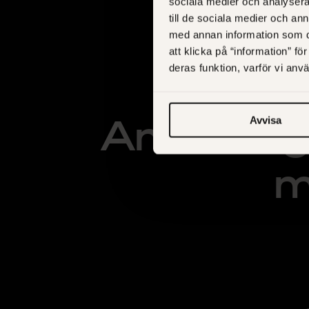
sociala medier och analysera 
till de sociala medier och a
med annan information som du 
att klicka på “information” fö
deras funktion, varför vi an
Anledning
Avvisa
m