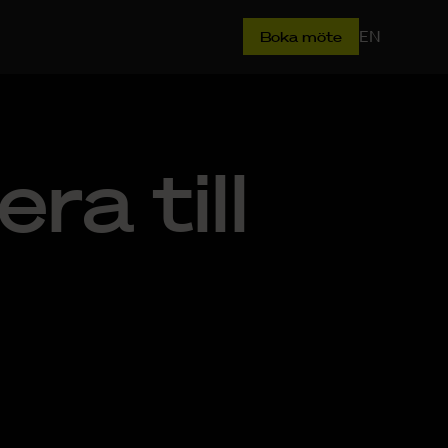
EN
Boka möte
ra till