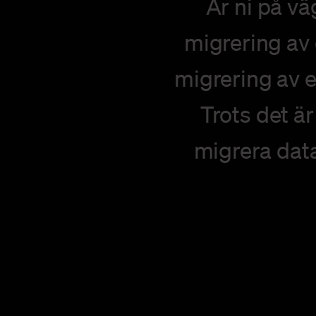
Är ni på v
migrering av 
migrering av e
Trots det ä
migrera data