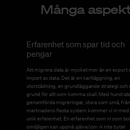
Många aspekte
Erfarenhet som spar tid och
pengar
Att migrera data är mycket mer än en export 
import av data. Det är en kartläggning, en
storstädning, en grundläggande strategi och 
grund för allt som komma skall. Med hundrata
genomförda migreringar, stora som små, frå
marknadens flesta system kommer vi in med
unik erfarenhet. En erfarenhet som ni som bo
omöjligen kan uppnå själva (om ni inte byter