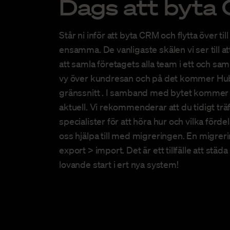
Dags att byta
Står ni inför att byta CRM och flytta över til
ensamma. De vanligaste skälen vi ser till at
att samla företagets alla team i ett och sa
vy över kundresan och på det kommer HubS
gränssnitt . I samband med bytet kommer mi
aktuell. Vi rekommenderar att du tidigt trä
specialister för att höra hur och vilka förd
oss hjälpa till med migreringen. En migre
export > import. Det är ett tillfälle att städ
lovande start i ert nya system!