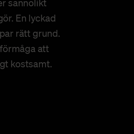
r sannolikt
gör. En lyckad
par rätt grund.
 förmåga att
igt kostsamt.