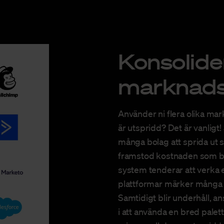
Konsolide
marknads
Använder ni flera olika ma
är utspridd? Det är vanligt!
många bolag att sprida ut si
framstod kostnaden som bl
system tenderar att verka en
plattformar märker många a
Samtidigt blir underhåll, a
i att använda en bred palet