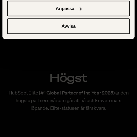
du kan neka dem.
Anpassa
Avvisa
Högst
HubSpot Elite
(#1 Global Partner of the Year 2025)
är den
högsta partnernivå som går att nå och kraven mäts
löpande. Elite-statusen är färskvara.