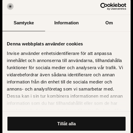
Samtycke
Information
Om
Denna webbplats använder cookies
Invise använder enhetsidentifierare för att anpassa
innehållet och annonserna till användarna, tillhandahålla
funktioner för sociala medier och analysera vår trafik. Vi
vidarebefordrar även sådana identifierare och annan
information från din enhet till de sociala medier och
annons- och analysföretag som vi samarbetar med.
Dessa kan i sin tur kombinera informationen med annan
information som du har tillhandahållit eller som de har
samlat in när du har använt deras tjänster. Du kan välja
att klicka på “information” för att välja och justera vilka
Tillåt alla
cookies som ska sättas. Läs vår
privacy policy
om våra
cookies, deras funktion, varför vi använder dem och hur