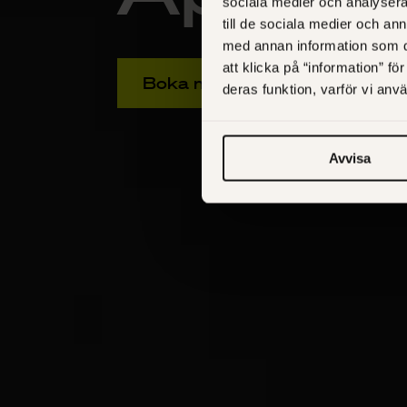
sociala medier och analysera 
till de sociala medier och a
med annan information som du 
att klicka på “information” fö
Boka möte
deras funktion, varför vi an
Avvisa