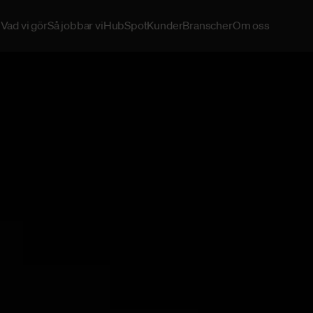
Vad vi gör
Så jobbar vi
HubSpot
Kunder
Branscher
Om oss