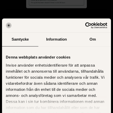
När prissättning och
intäktsflöden behöver
Samtycke
Information
Om
samordnas
Denna webbplats använder cookies
Revenue Hub används när prissättning, offerter och
intäktsdata är utspridda över flera system och saknar
Invise använder enhetsidentifierare för att anpassa
tydlig koppling till CRM. Det kan handla om manuella
innehållet och annonserna till användarna, tillhandahålla
offerter, återkommande intäkter som följs upp utanför
funktioner för sociala medier och analysera vår trafik. Vi
säljprocessen eller fakturering som saknar sammanhang i
vidarebefordrar även sådana identifierare och annan
affären.
information från din enhet till de sociala medier och
annons- och analysföretag som vi samarbetar med.
Dessa kan i sin tur kombinera informationen med annan
Vi använder Revenue Hub för att knyta samman CPQ,
information som du har tillhandahållit eller som de har
subscriptions och invoicing med CRM, inte för att ersätta