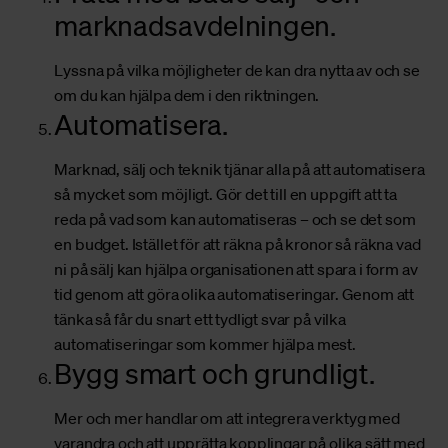
marknadsavdelningen.
Lyssna på vilka möjligheter de kan dra nytta av och se
om du kan hjälpa dem i den riktningen.
Automatisera.
Marknad, sälj och teknik tjänar alla på att automatisera
så mycket som möjligt. Gör det till en uppgift att ta
reda på vad som kan automatiseras – och se det som
en budget. Istället för att räkna på kronor så räkna vad
ni på sälj kan hjälpa organisationen att spara i form av
tid genom att göra olika automatiseringar. Genom att
tänka så får du snart ett tydligt svar på vilka
automatiseringar som kommer hjälpa mest.
Bygg smart och grundligt.
Mer och mer handlar om att integrera verktyg med
varandra och att upprätta kopplingar på olika sätt med