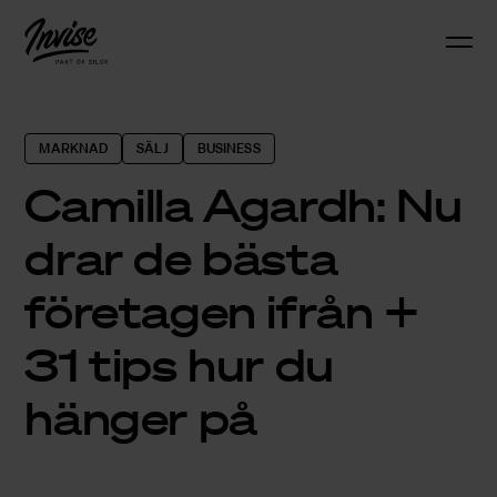
MARKNAD
SÄLJ
BUSINESS
Camilla Agardh: Nu
drar de bästa
företagen ifrån +
31 tips hur du
hänger på