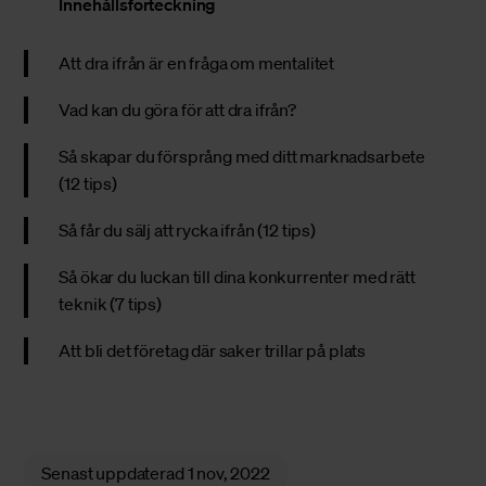
Innehållsförteckning
Att dra ifrån är en fråga om mentalitet
Vad kan du göra för att dra ifrån?
Så skapar du försprång med ditt marknadsarbete
(12 tips)
Så får du sälj att rycka ifrån (12 tips)
Så ökar du luckan till dina konkurrenter med rätt
teknik (7 tips)
Att bli det företag där saker trillar på plats
Senast uppdaterad
1 nov, 2022