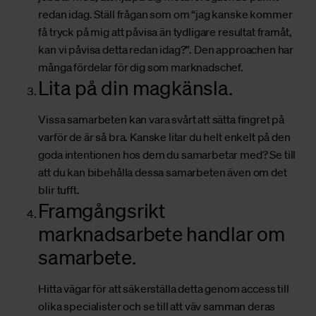
redan idag. Ställ frågan som om “jag kanske kommer
få tryck på mig att påvisa än tydligare resultat framåt,
kan vi påvisa detta redan idag?”. Den approachen har
många fördelar för dig som marknadschef.
Lita på din magkänsla.
Vissa samarbeten kan vara svårt att sätta fingret på
varför de är så bra. Kanske litar du helt enkelt på den
goda intentionen hos dem du samarbetar med? Se till
att du kan bibehålla dessa samarbeten även om det
blir tufft.
Framgångsrikt
marknadsarbete handlar om
samarbete.
Hitta vägar för att säkerställa detta genom access till
olika specialister och se till att väv samman deras