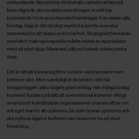
omtumlande. Mycket har förändrats i arbetsvärlden på
bara några år, den snabba utvecklingen vi sett har
kulminerat i form av beteendeförändringar hos nästan alla
företag. Idag är det otroligt mycket expertis som ska
samverka för att skapa en bra helhet. Strategiskt tänkande
med stort makroperspektiv måste mötas av specialister
med ett stort djup. Marknad, sälj och teknik måste jobba
ihop.
Det är lätt att känna sig liten i en stor värld av saker som
behöver ske. Men samtidigt är liknelsen i det här
blogginlägget i allra högsta grad verklig. När många bolag
kommer fundera på sätt att övervintra så kommer riktigt
smarta och framåtlutade organisationer snarare att se om
sitt eget hus för att optimera. De som lyckas optimera och
dra nytta av läget vi befinner oss i kommer ha ett stort
försprång.