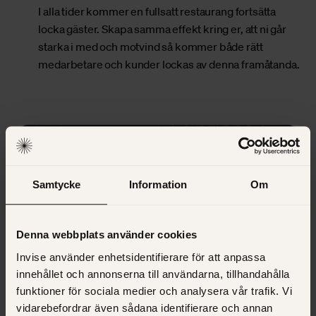
I alla tider kommer en fullsatt restaurang fortsätta
locka gäster. Skapa samma effekt kring er, att ni går
starka i med och motvind så kommer både rätt
medarbetare och kunder lockas av denna framåtanda.
Samtycke
Information
Om
Denna webbplats använder cookies
Invise använder enhetsidentifierare för att anpassa
innehållet och annonserna till användarna, tillhandahålla
funktioner för sociala medier och analysera vår trafik. Vi
vidarebefordrar även sådana identifierare och annan