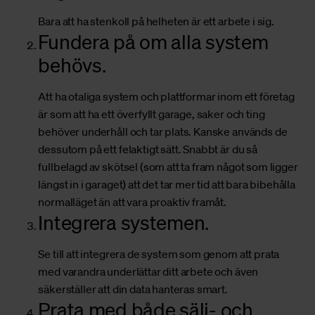
Bara att ha stenkoll på helheten är ett arbete i sig.
Fundera på om alla system
behövs.
Att ha otaliga system och plattformar inom ett företag
är som att ha ett överfyllt garage, saker och ting
behöver underhåll och tar plats. Kanske används de
dessutom på ett felaktigt sätt. Snabbt är du så
fullbelagd av skötsel (som att ta fram något som ligger
längst in i garaget) att det tar mer tid att bara bibehålla
normalläget än att vara proaktiv framåt.
Integrera systemen.
Se till att integrera de system som genom att prata
med varandra underlättar ditt arbete och även
säkerställer att din data hanteras smart.
Prata med både sälj- och