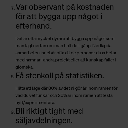
Var observant på kostnaden
för att bygga upp något i
efterhand.
Det är ofta mycket dyrare att bygga upp något som
man lagt ned än om man haft det igång. Nedlagda
samarbeten innebär ofta att de personer du arbetar
med hamnar i andra projekt eller att kunskap faller i
glömska.
Få stenkoll på statistiken.
Hitta ett läge där 80% av det ni gör är inom ramen för
vad du vet funkar och 20% är inom ramen att testa
nytt/experimentera.
Bli riktigt tight med
säljavdelningen.