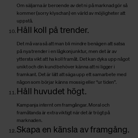
Om säljarna är beroende av det ni på marknad gör så
kommer (sorry klyschan) en värld av möjligheter att
uppstå.
Håll koll på trender.
Det må vara så att man bli mindre benägen att satsa
på nya trender i en lågkonjunktur, men det är av
yttersta vikt att ha koll framåt. Det kan dyka upp något
unikt och din kund behöver känna att ni ligger i
framkant. Det är lätt att säga upp ett samarbete med
någon som börjar känns mossig eller “ur tiden”.
Håll huvudet högt.
Kampanja internt om framgångar. Moral och
framåtanda är extra viktigt när det är trögt på
marknaden.
Skapa en känsla av framgång.