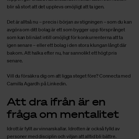
blir så stort att det upplevs omöjligt att ta igen.
Det är alltså nu – precis i början av stigningen – som du kan
avgöra om ditt bolag är ett som bygger upp försprånget
som kan bli näst intill omöjligt för konkurrenterna att ta
igen senare – eller ett bolag i den stora klungan långt där
bakom. Att halka efter nu, har sannolikt ett högt pris
senare.
Vill du försäkra dig om att ligga steget före?
Connecta med
Camilla Agardh på Linkedin.
Att dra ifrån är en
fråga om mentalitet
Idrott är fyllt av vinnarskallar. Idrotten är också fylld av
personer med disciplin och viljan att alltid bli bättre.