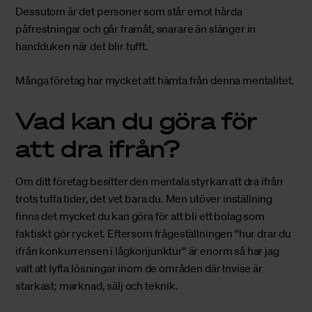
Dessutom är det personer som står emot hårda
påfrestningar och går framåt, snarare än slänger in
handduken när det blir tufft.
Många företag har mycket att hämta från denna mentalitet.
Vad kan du göra för
att dra ifrån?
Om ditt företag besitter den mentala styrkan att dra ifrån
trots tuffa tider, det vet bara du. Men utöver inställning
finns det mycket du kan göra för att bli ett bolag som
faktiskt gör rycket. Eftersom frågeställningen “hur drar du
ifrån konkurrensen i lågkonjunktur” är enorm så har jag
valt att lyfta lösningar inom de områden där Invise är
starkast; marknad, sälj och teknik.