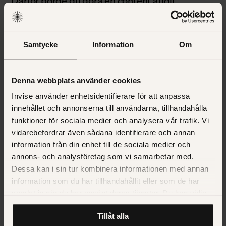
Därför borde du göra en content audit
Samtycke
Information
Om
Denna webbplats använder cookies
Invise använder enhetsidentifierare för att anpassa
innehållet och annonserna till användarna, tillhandahålla
funktioner för sociala medier och analysera vår trafik. Vi
vidarebefordrar även sådana identifierare och annan
information från din enhet till de sociala medier och
annons- och analysföretag som vi samarbetar med.
Dessa kan i sin tur kombinera informationen med annan
information som du har tillhandahållit eller som de har
BUSINESS
samlat in när du har använt deras tjänster. Du kan välja
Krönika: Vi vill inte höra mer om bromsande
att klicka på “information” för att välja och justera vilka
åtgärder, vi vill höra vad som är lösningen på
Tillåt alla
cookies som ska sättas. Läs vår
privacy policy
om våra