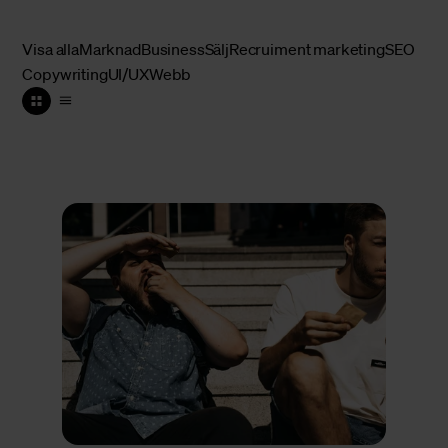
Visa alla
Marknad
Business
Sälj
Recruiment marketing
SEO
Copywriting
UI/UX
Webb