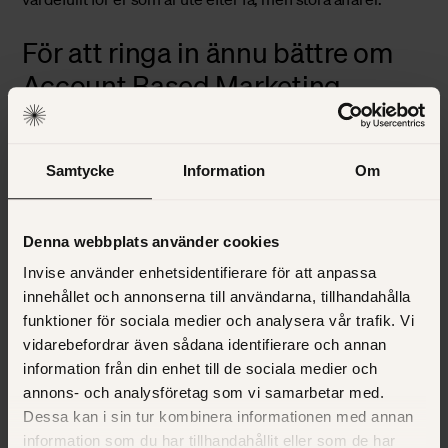
För att ringa in ännu bättre om
Account Based Marketing
passar er har vi lite frågor här:
Kan du nämna fler bolag vid namn som ni vill nå fram
Samtycke
Information
Om
till?
Är ni beredda på att rikta marknadsföring mot så få
kunder att de kan räknas till på några händer?
Denna webbplats använder cookies
Är flera beslutsfattare involverade hos er kund innan
Invise använder enhetsidentifierare för att anpassa
de gör ett köp av er?
innehållet och annonserna till användarna, tillhandahålla
funktioner för sociala medier och analysera vår trafik. Vi
Om svaret är ”ja” så kommer ABM att passa er!
vidarebefordrar även sådana identifierare och annan
information från din enhet till de sociala medier och
Fördjupa dig:
Stäng de riktigt stora affärerna med Account
annons- och analysföretag som vi samarbetar med.
Based Marketing
Dessa kan i sin tur kombinera informationen med annan
information som du har tillhandahållit eller som de har