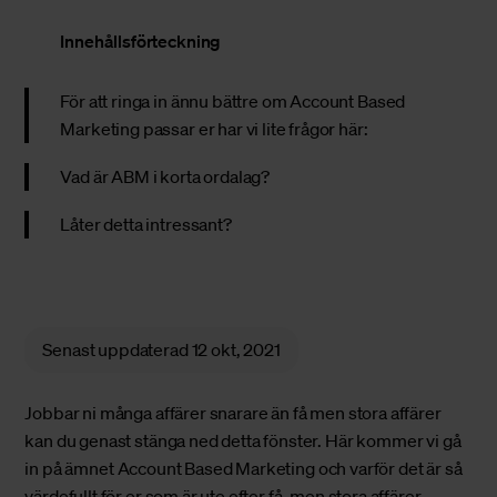
Innehållsförteckning
För att ringa in ännu bättre om Account Based
Marketing passar er har vi lite frågor här:
Vad är ABM i korta ordalag?
Låter detta intressant?
Senast uppdaterad
12 okt, 2021
Jobbar ni många affärer snarare än få men stora affärer
kan du genast stänga ned detta fönster. Här kommer vi gå
in på ämnet
Account Based Marketing
och varför det är så
värdefullt för er som är ute efter få, men stora affärer.