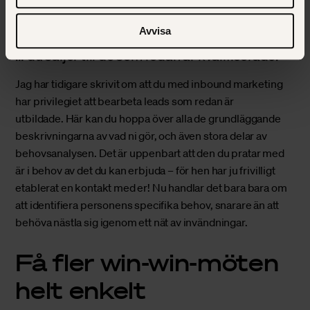
Däremot kommer du att kunna göra det på ett helt annat
sätt än du gjort innan, eftersom…
Avvisa
… du säljer till de som redan är kvalificerade!
Jag har tidigare skrivit om att
du med inbound marketing
har privilegiet att bearbeta leads som redan är
utbildade.
Här kan du hoppa över alla de grundläggande
beskrivningarna av vad ni gör, och även stora delar av
behovsanalysen. Det är uppenbart att den du pratar med
är i behov av det du kan erbjuda – för hen har ju frivilligt
etablerat en kontakt med er! Nu handlar det bara bara om
att identifiera personens specifika behov, snarare än att
behöva nästla sig igenom ett nät av invändningar.
Få fler win-win-möten
helt enkelt