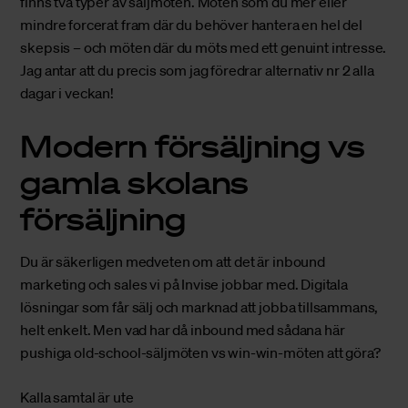
finns två typer av säljmöten. Möten som du mer eller
mindre forcerat fram där du behöver hantera en hel del
skepsis – och möten där du möts med ett genuint intresse.
Jag antar att du precis som jag föredrar alternativ nr 2 alla
dagar i veckan!
Modern försäljning vs
gamla skolans
försäljning
Du är säkerligen medveten om att det är inbound
marketing och sales vi på Invise jobbar med. Digitala
lösningar som får sälj och marknad att jobba tillsammans,
helt enkelt. Men vad har då inbound med sådana här
pushiga old-school-säljmöten vs win-win-möten att göra?
Kalla samtal är ute