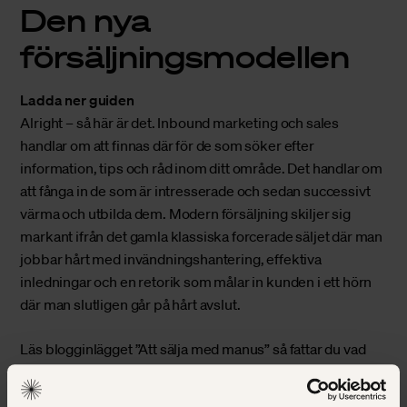
Den nya
försäljningsmodellen
Ladda ner guiden
Alright – så här är det. Inbound marketing och sales
handlar om att finnas där för de som söker efter
information, tips och råd inom ditt område. Det handlar om
att fånga in de som är intresserade och sedan successivt
värma och utbilda dem. Modern försäljning skiljer sig
markant ifrån det gamla klassiska forcerade säljet där man
jobbar hårt med invändningshantering, effektiva
inledningar och en retorik som målar in kunden i ett hörn
där man slutligen går på hårt avslut.
Läs blogginlägget
”Att sälja med manus”
så fattar du vad
jag menar. 🙂