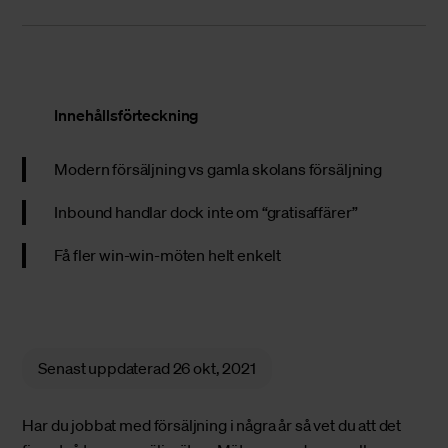
Innehållsförteckning
Modern försäljning vs gamla skolans försäljning
Inbound handlar dock inte om “gratisaffärer”
Få fler win-win-möten helt enkelt
Senast uppdaterad
26 okt, 2021
Har du jobbat med försäljning i några år så vet du att det