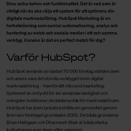
Dina unika behov och funktionalitet. Det är vad som är
viktigt när du ska välja ett system för att optimera din
digitala marknadsföring. HubSpot Marketing är en
helhetslösning som samlar automatisering, analys och
hantering av webb och sociala medier i ett och samma
verktyg. Kanske är det en perfect match för dig?
Varför HubSpot?
HubSpot
används av nästan 70 000 företag världen över
och anses vara det största verktyget inom digital
marknadsföring – framförallt
inbound marketing
.
Systemet är omtyckt för sin användarvänlighet och
mängden funktioner skräddarsydda för marknadsförare.
HubSpot har även lyckats behålla sin genuinitet genom
åren sen företaget grundades 2005. De båda grundarna
Brian Halligaan och Dharmesh Shah är båda starka
kulturbärare som lever efter visionen: