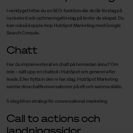
I verktyget hittar du en SEO-funktion där du får förslag på
nyckelord och optimeringsförslag på texter du skapat. Du
kan också koppla ihop HubSpot Marketing med Google
Search Console.
Chatt
Har du implementerat en chatt på hemsidan ännu? Om
inte – sätt upp en
chatbot
i HubSpot och generera fler
leads. Eller flytta in den ni har idag. HubSpot Marketing
samlar dina chattkonversationer på ett och samma ställe.
5 steg till en strategi för
conversational marketing
Call to actions och
landningssidor