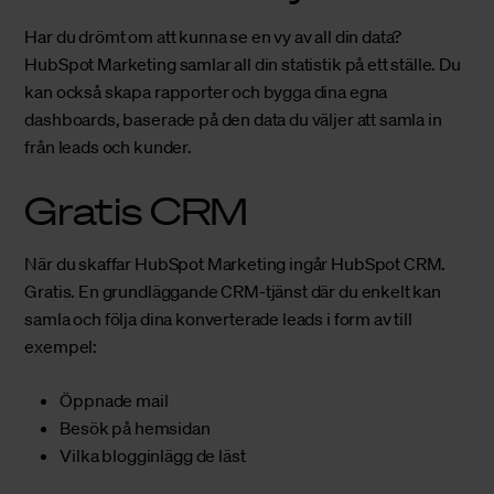
Har du drömt om att kunna se en vy av all din data?
HubSpot Marketing samlar all din statistik på ett ställe. Du
kan också skapa rapporter och bygga dina egna
dashboards, baserade på den data du väljer att samla in
från leads och kunder.
Gratis CRM
När du skaffar HubSpot Marketing ingår HubSpot CRM.
Gratis. En grundläggande CRM-tjänst där du enkelt kan
samla och följa dina konverterade leads i form av till
exempel:
Öppnade mail
Besök på hemsidan
Vilka blogginlägg de läst