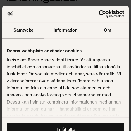
I HubSpot Marketing kan du skapa snygga
call to actions
för att optimera din konvertering. Du kan också bygga
landningssidor med kontaktformulär direkt i verktyget. De
Samtycke
Information
Om
kopplas såklart till dina rapporter, där du enkelt kan se hur
många nya kontakter du får per dag, samt hur dina
landningssidor presterar.
Denna webbplats använder cookies
Invise använder enhetsidentifierare för att anpassa
innehållet och annonserna till användarna, tillhandahålla
funktioner för sociala medier och analysera vår trafik. Vi
vidarebefordrar även sådana identifierare och annan
information från din enhet till de sociala medier och
annons- och analysföretag som vi samarbetar med.
Följ upp hur många nya kontakter du får och
Dessa kan i sin tur kombinera informationen med annan
hur landingssidorna levererar.
information som du har tillhandahållit eller som de har
samlat in när du har använt deras tjänster. Du kan välja
Marketing automation
att klicka på “information” för att välja och justera vilka
Tillåt alla
cookies som ska sättas. Läs vår
privacy policy
om våra