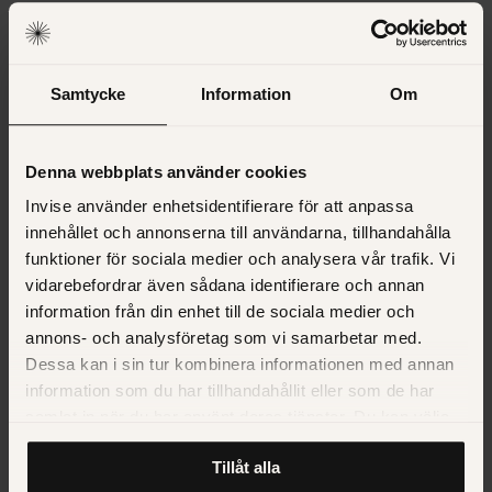
MARKNAD
Samtycke
Information
Om
Instagram för företag – detta behöver du göra
Denna webbplats använder cookies
MARKNAD
Invise använder enhetsidentifierare för att anpassa
innehållet och annonserna till användarna, tillhandahålla
6 måsten i din sociala medier-strategi
funktioner för sociala medier och analysera vår trafik. Vi
vidarebefordrar även sådana identifierare och annan
information från din enhet till de sociala medier och
annons- och analysföretag som vi samarbetar med.
MARKNAD
Dessa kan i sin tur kombinera informationen med annan
Checklista för sociala medier i kristider
information som du har tillhandahållit eller som de har
samlat in när du har använt deras tjänster. Du kan välja
att klicka på “information” för att välja och justera vilka
Tillåt alla
cookies som ska sättas. Läs vår
privacy policy
om våra