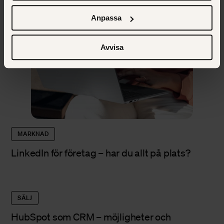
cookies, deras funktion, varför vi använder dem och hur
du kan neka dem.
Anpassa
Avvisa
MARKNAD
LinkedIn för företag – har du allt på plats?
SÄLJ
HubSpot som CRM – möjligheter och