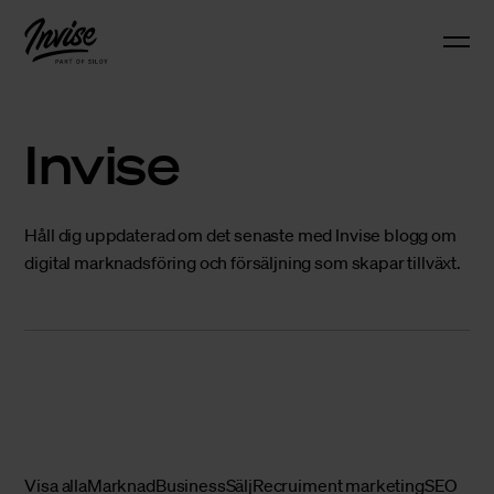
Invise
Håll dig uppdaterad om det senaste med Invise blogg om
digital marknadsföring och försäljning som skapar tillväxt.
Visa alla
Marknad
Business
Sälj
Recruiment marketing
SEO