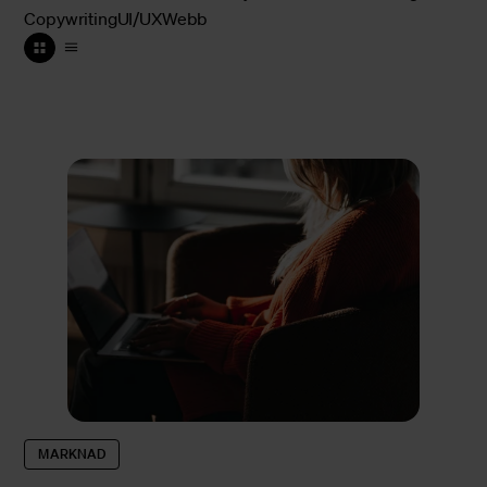
Copywriting
UI/UX
Webb
MARKNAD