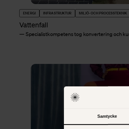
ENERGI
INFRASTRUKTUR
MILJÖ- OCH PROCESSTEKNIK
Vattenfall
Specialistkompetens tog konvertering och kund
Samtycke