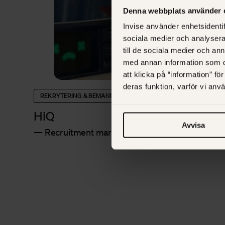
Denna webbplats använder 
Invise använder enhetsidentif
sociala medier och analysera 
till de sociala medier och a
med annan information som du 
att klicka på “information” fö
deras funktion, varför vi an
REKRYTERING & BEMANNING
HiQ
Avvisa
Recruitment marketing-succé för svårflörtade