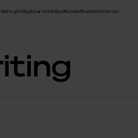
Vad vi gör
Så jobbar vi
HubSpot
Kunder
Branscher
Om oss
iting