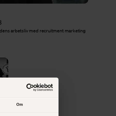
B
tidens arbetsliv med recruitment marketing
Om