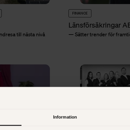
FINANCE
Länsförsäkringar A
resa till nästa nivå
Sätter trender för fram
Information
REKRYTERING & BEMANNING
SalesOnly