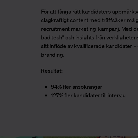
För att fånga rätt kandidaters uppmärk
slagkraftigt content med träffsäker må
recruitment marketing-kampanj. Med d
bad tech” och insights från verklighete
sitt inflöde av kvalificerade kandidater 
branding.
Resultat:
94% fler ansökningar
127% fler kandidater till intervju