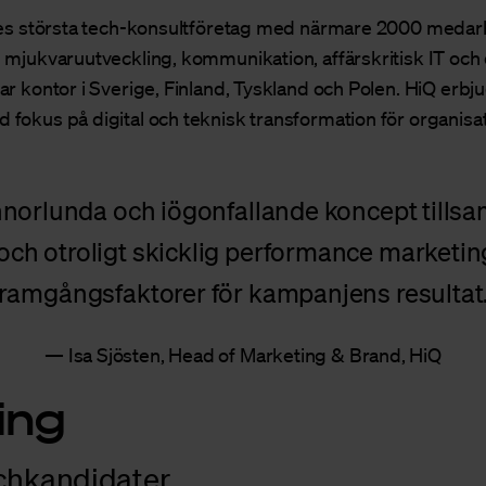
iges största tech-konsultföretag med närmare 2000 medar
 mjukvaruutveckling, kommunikation, affärskritisk IT och
r kontor i Sverige, Finland, Tyskland och Polen. HiQ erbj
fokus på digital och teknisk transformation för organisat
annorlunda och iögonfallande koncept tills
ch otroligt skicklig performance marketing
framgångsfaktorer för kampanjens resultat
Isa Sjösten, Head of Marketing & Brand, HiQ
ing
echkandidater