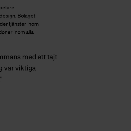
betare
 design. Bolaget
uder tjänster inom
ioner inom alla
ammans med ett tajt
 var viktiga
.