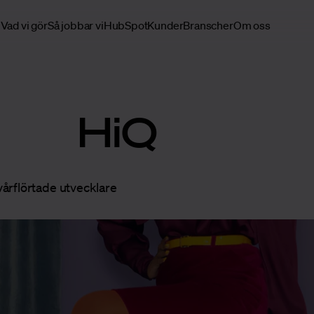
Vad vi gör
Så jobbar vi
HubSpot
Kunder
Branscher
Om oss
HiQ
årflörtade utvecklare