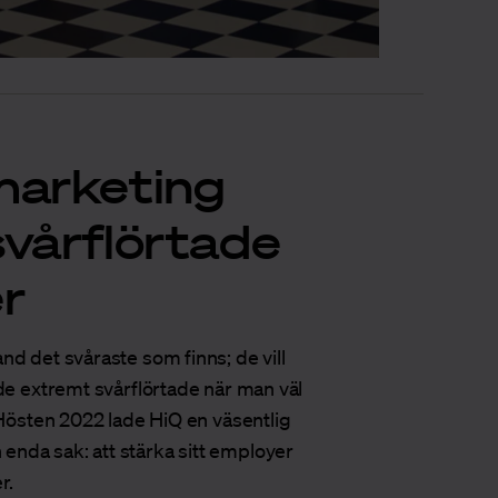
marketing
vårflörtade
r
nd det svåraste som finns; de vill
 de extremt svårflörtade när man väl
. Hösten 2022 lade HiQ en väsentlig
enda sak: att stärka sitt employer
r.