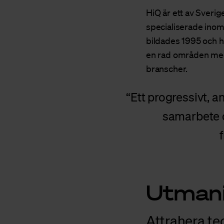
HiQ är ett av Sver
specialiserade inom
bildades 1995 och ha
en rad områden med 
branscher.
Ett progressivt, 
samarbete o
Utman
Attrahera t