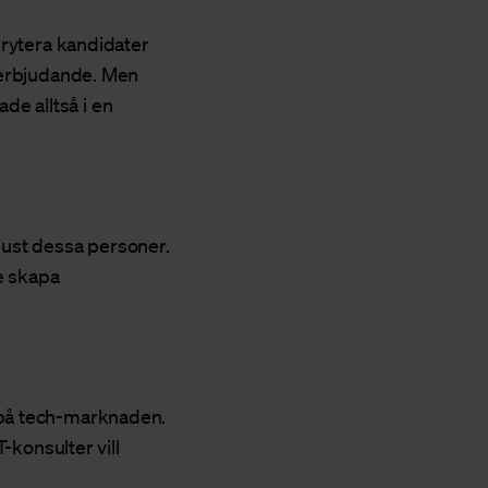
krytera kandidater
t erbjudande. Men
ade alltså i en
 just dessa personer.
e skapa
 på tech-marknaden.
-konsulter vill