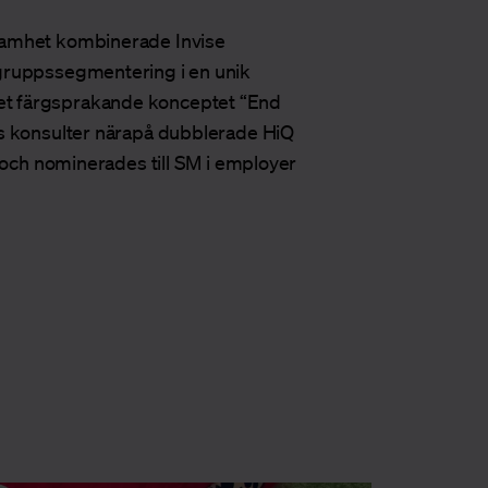
samhet kombinerade Invise
lgruppssegmentering i en unik
et färgsprakande konceptet “End
ns konsulter närapå dubblerade HiQ
– och nominerades till SM i employer