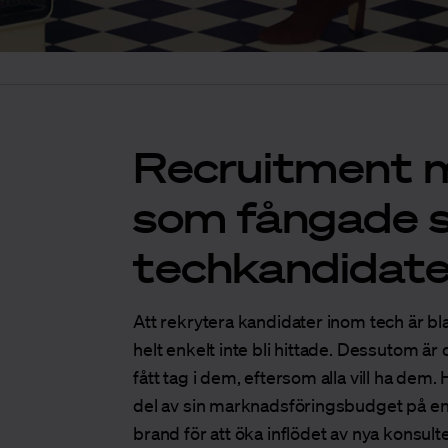
Recruitment 
som fångade s
techkandidate
Att rekrytera kandidater inom tech är bla
helt enkelt inte bli hittade. Dessutom är
fått tag i dem, eftersom alla vill ha dem
del av sin marknadsföringsbudget på en 
brand för att öka inflödet av nya konsulte