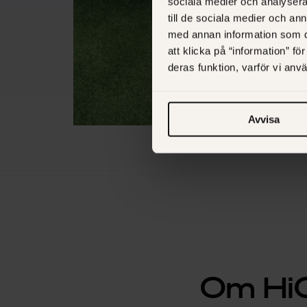
sociala medier och analysera 
till de sociala medier och a
med annan information som du 
att klicka på “information” fö
deras funktion, varför vi an
Avvisa
Om Hi