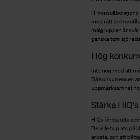
IT-konsultbolagens v
med rätt techprofil
målgruppen är svår at
ganska tom sjö redan
Hög konkur
Inte nog med att mål
Då konkurrensen är 
uppmärksamhet hos 
Stärka HiQ'
HiQs första uttalad
De ville ta plats på
arbeta, och att bli 