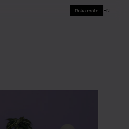
EN
Boka möte