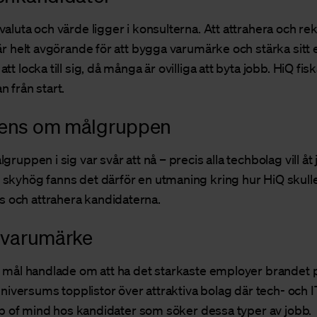
aluta och värde ligger i konsulterna. Att attrahera och re
 är helt avgörande för att bygga varumärke och stärka sit
t locka till sig, då många är ovilliga att byta jobb. HiQ fisk
 från start.
rens om målgruppen
gruppen i sig var svår att nå – precis alla techbolag vill åt
skyhög fanns det därför en utmaning kring hur HiQ skull
och attrahera kandidaterna.
s varumärke
e mål handlade om att ha det starkaste employer brandet
 Universums topplistor över attraktiva bolag där tech- och IT
top of mind hos kandidater som söker dessa typer av jobb.