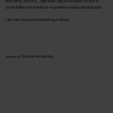
som MQL och SQL. Sätt även upp processer för hur ni
underhåller och hanterar respektive leads på bästa sätt.
Läs mer:
inbound marketing ordlista
Fredrik Fernström
Skriven av