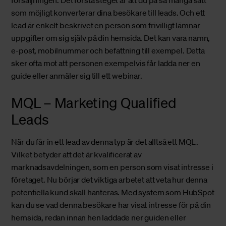
som möjligt konverterar dina besökare till leads. Och ett
lead är enkelt beskrivet en person som frivilligt lämnar
uppgifter om sig själv på din hemsida. Det kan vara namn,
e-post, mobilnummer och befattning till exempel. Detta
sker ofta mot att personen exempelvis får ladda ner en
guide eller anmäler sig till ett webinar.
MQL – Marketing Qualified
Leads
När du får in ett lead av denna typ är det alltså ett MQL.
Vilket betyder att det är kvalificerat av
marknadsavdelningen, som en person som visat intresse i
företaget. Nu börjar det viktiga arbetet att veta hur denna
potentiella kund skall hanteras. Med system som
HubSpot
kan du se vad denna besökare har visat intresse för på din
hemsida, redan innan hen laddade ner guiden eller