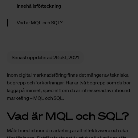
Innehållsförteckning
Vad är MQL och SQL?
Senast uppdaterad
26 okt, 2021
Inom digital marknadsföring finns det mänger av tekniska
begrepp och förkortningar. Här är två begrepp som du bör
lägga på minnet, speciellt om du är intresserad av inbound
marketing – MQL och SQL.
Vad är MQL och SQL?
Målet med inbound marketing är att effektivisera och
öka
försäljningen.
Det första steget är att du på så många sätt