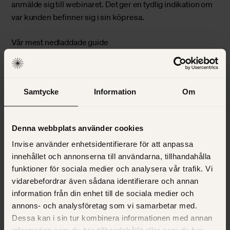
anmälde sig till webinaret. Det ger en tydlig indikation om
var kunden befinner sig i sin
köpresa
.
Vår mest nedladdade guide
Vad är inbound
marketing?
Samtycke
Information
Om
Ladda ner
Så länge kunden är ett MQL är det marknadsföringen som
Denna webbplats använder cookies
gör jobbet. Det innebär att ingen fysisk person tar kontakt
med en person som har befattningen MQL. I detta stadie
Invise använder enhetsidentifierare för att anpassa
får personen ta emot automatiserade rekommendationer,
innehållet och annonserna till användarna, tillhandahålla
via
marketing automation
, på ytterligare läsning som kan
funktioner för sociala medier och analysera vår trafik. Vi
driva hen längre framåt i köpprocessen.
vidarebefordrar även sådana identifierare och annan
information från din enhet till de sociala medier och
SQL – Sales Qualified Leads
annons- och analysföretag som vi samarbetar med.
Dessa kan i sin tur kombinera informationen med annan