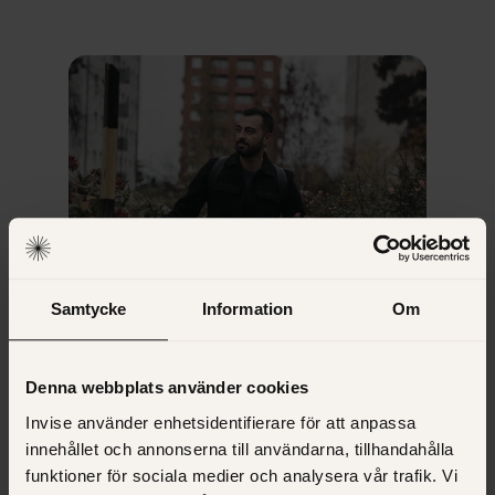
Samtycke
Information
Om
BUSINESS
NYREKRYTERING
Denna webbplats använder cookies
Invise stärker det tekniska erbjudandet –
rekryterar Pre-Sales Solution Architect
Invise använder enhetsidentifierare för att anpassa
innehållet och annonserna till användarna, tillhandahålla
funktioner för sociala medier och analysera vår trafik. Vi