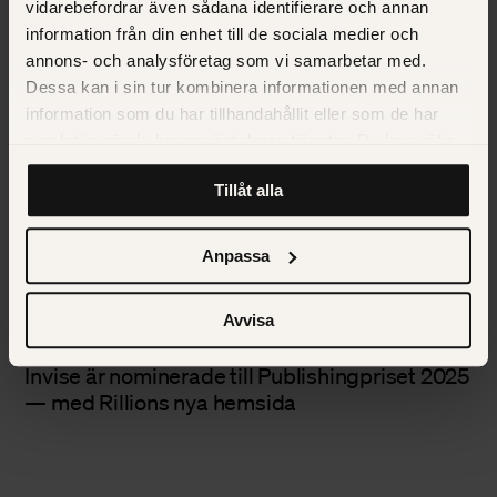
vidarebefordrar även sådana identifierare och annan
information från din enhet till de sociala medier och
annons- och analysföretag som vi samarbetar med.
Dessa kan i sin tur kombinera informationen med annan
information som du har tillhandahållit eller som de har
samlat in när du har använt deras tjänster. Du kan välja
att klicka på “information” för att välja och justera vilka
Tillåt alla
cookies som ska sättas. Läs vår
privacy policy
om våra
cookies, deras funktion, varför vi använder dem och hur
du kan neka dem.
Anpassa
Avvisa
BUSINESS
Invise är nominerade till Publishingpriset 2025
— med Rillions nya hemsida