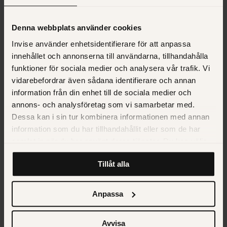
Denna webbplats använder cookies
Invise använder enhetsidentifierare för att anpassa
innehållet och annonserna till användarna, tillhandahålla
funktioner för sociala medier och analysera vår trafik. Vi
vidarebefordrar även sådana identifierare och annan
information från din enhet till de sociala medier och
NYHET
annons- och analysföretag som vi samarbetar med.
Atrium Ljungbergs kampanj nominerad till
Dessa kan i sin tur kombinera informationen med annan
Swedish Content Awards 2024
information som du har tillhandahållit eller som de har
samlat in när du har använt deras tjänster. Du kan välja
att klicka på “information” för att välja och justera vilka
Tillåt alla
cookies som ska sättas. Läs vår
privacy policy
om våra
cookies, deras funktion, varför vi använder dem och hur
du kan neka dem.
Anpassa
Avvisa