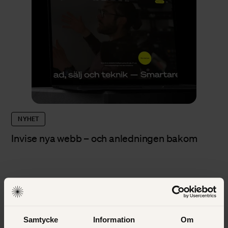
NYHET
Invise nya webb – och anledningen bakom
Samtycke
Information
Om