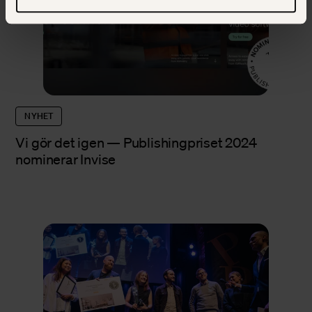
NYHET
Vi gör det igen — Publishingpriset 2024
nominerar Invise