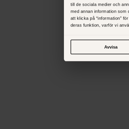
till de sociala medier och a
med annan information som du 
att klicka på “information” fö
deras funktion, varför vi an
Avvisa