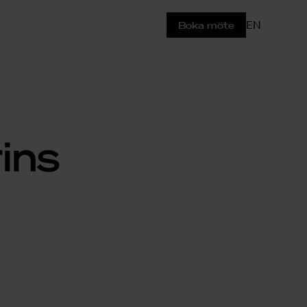
EN
Boka möte
ins