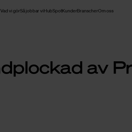
Vad vi gör
Så jobbar vi
HubSpot
Kunder
Branscher
Om oss
ndplockad av Pr