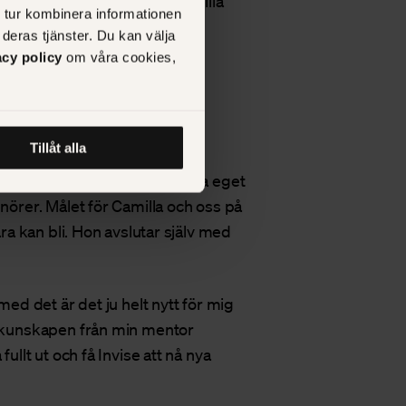
 och trodde på den, säger
Camilla
 tur kombinera informationen
deras tjänster. Du kan välja
acy policy
om våra cookies,
els Fellowship
met
Tillåt alla
 att fler unga ska våga starta eget
enörer.
Målet för Camilla och oss på
ara kan bli. Hon avslutar själv med
med det är det ju helt nytt för mig
ch kunskapen från min mentor
ullt ut och få Invise att nå nya