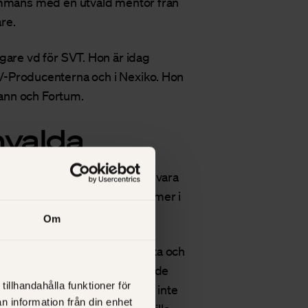
sammans med en utvald mentor från
are.
gare vd för SVT. Hon är idag
V-Producenterna och i Nexiko. Hon
ann och Fortum.
nvalda
ammet är att företaget måste vara
t företag med 5 miljoner eller mer i
Om
lv, har en egen åsikt, vågar testa och
 aldrig och fortsätter utmana både
tillhandahålla funktioner för
et och utmanade prins Daniel, inte
n information från din enhet