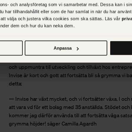
för sakens skull utan för att jag var av en annan åsikt
nnons- och analysföretag som vi samarbetar med. Dessa kan i sin
Agardh.
har tillhandahållit eller som de har samlat in när du har använt 
r att välja och justera vilka cookies som ska sättas. Läs vår
priv
Relaterad:
Studiebesök hos Northvolt med Prins Dani
vänder dem och hur du kan neka dem.
Mål med program
Anpassa
Målsättningen med projektet Prins Daniel Fellowship är
och uppmuntra till utveckling och tillväxt hos entrepr
Invise är kort och gott att fortsätta bli så grymma vi b
detta:
— Invise har växt mycket, och vi fortsätter växa. I och 
att vara vd för ett bolag med 35 anställda. Stödet o
kommer jag därför använda till att fortsätta våga satsa f
grymma höjder! säger Camilla Agardh