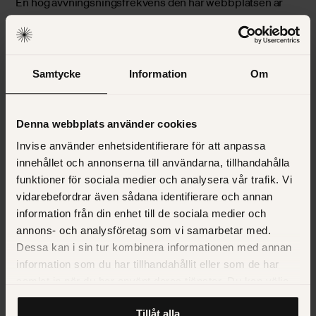
En hög avvningsningsfrekvens den här webbplatsen är
mer eller mindre alltid dåligt, då det tyder på något av
följande:
Innehåller intresserar inte besökaren
Samtycke
Information
Om
Innehållet stämmer inte överens med vad besökaren
förväntade sig hitta
Denna webbplats använder cookies
Webbplatsen är förvirrande och besökaren orkar inte
leta runt hela dagen
Invise använder enhetsidentifierare för att anpassa
Besökarna är irrelevanta för webbplatsen (t.ex. en
innehållet och annonserna till användarna, tillhandahålla
privatperson som vill köpa en kaffebryggare och
funktioner för sociala medier och analysera vår trafik. Vi
hamnar på en grossists site)
vidarebefordrar även sådana identifierare och annan
information från din enhet till de sociala medier och
Som du ser så är ingen av ovanstående punkter önskvärd.
annons- och analysföretag som vi samarbetar med.
Om avvisningsfrekvensen är hög så bör man agera på
Dessa kan i sin tur kombinera informationen med annan
något sätt.
information som du har tillhandahållit eller som de har
samlat in när du har använt deras tjänster. Du kan välja
3: Vilken trafikkälla genererar flest relevanta
att klicka på “information” för att välja och justera vilka
Tillåt alla
cookies som ska sättas. Läs vår
privacy policy
om våra