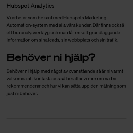
Hubspot Analytics
Vi arbetar som bekant med Hubspots Marketing
Automation-system med alla våra kunder. Där finns också
ett bra analysverktyg och man får enkelt grundläggande
information om sina leads, sin webbplats och sin trafik.
Behöver ni hjälp?
Behöver ni hjälp med något av ovanstående så är ni varmt
välkomna att
kontakta oss
så berättar vi mer om vad vi
rekommenderar och hur vi kan sätta upp den mätning som
just ni behöver.