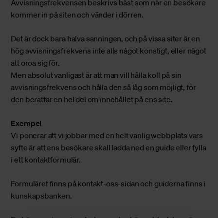
Avvisningsfrekvensen beskrivs bäst som när en besökare
kommer in på siten och vänder i dörren.
Det är dock bara halva sanningen, och på vissa siter är en
hög avvisningsfrekvens inte alls något konstigt, eller något
att oroa sig för.
Men absolut vanligast är att man vill hålla koll på sin
avvisningsfrekvens och hålla den så låg som möjligt, för
den berättar en hel del om innehållet på ens site.
Exempel
Vi ponerar att vi jobbar med en helt vanlig webbplats vars
syfte är att ens besökare skall ladda ned en guide eller fylla
i ett kontaktformulär.
Formuläret finns på kontakt-oss-sidan och guiderna finns i
kunskapsbanken.