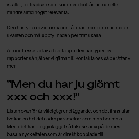
istället, för leadsen som kommer därifrån är mer eller
mindre alltid högst relevanta.
Den här typen av information får man fram om man mäter
kvalitén och måluppfyllnaden per trafikkälla.
Är ni intresserad av att sätta upp den här typen av
rapporter så hjälper vi gärna till!
Kontakta oss
så berättar vi
mer.
”Men du har ju glömt
xxx och xxx!”
Listan ovanför är väldigt grundläggande, och det finns utan
tvekan en hel del andra parametrar som man bör mäta.
Men i det här blogginlägget så fokuserar vi på de mest
basala nyckeltalen som är direkt kopplade till