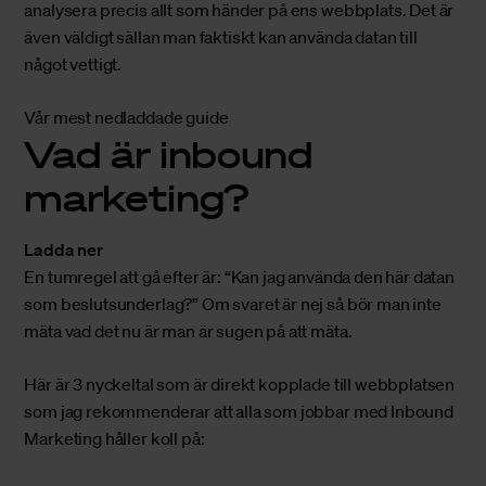
analysera precis allt som händer på ens webbplats. Det är
även väldigt sällan man faktiskt kan använda datan till
något vettigt.
Vår mest nedladdade guide
Vad är inbound
marketing?
Ladda ner
En tumregel att gå efter är: “Kan jag använda den här datan
som beslutsunderlag?” Om svaret är nej så bör man inte
mäta vad det nu är man är sugen på att mäta.
Här är 3 nyckeltal som är direkt kopplade till webbplatsen
som jag rekommenderar att alla som jobbar med Inbound
Marketing håller koll på: