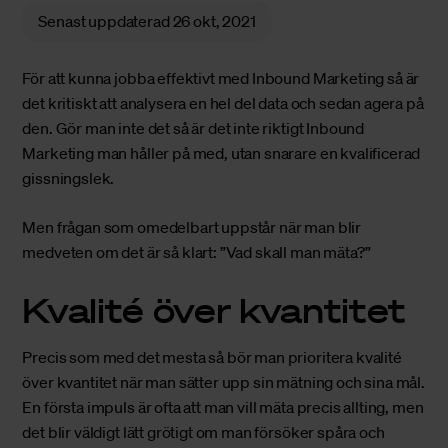
Senast uppdaterad
26 okt, 2021
För att kunna jobba effektivt med Inbound Marketing så är
det kritiskt att analysera en hel del data och sedan agera på
den. Gör man inte det så är det inte riktigt Inbound
Marketing man håller på med, utan snarare en kvalificerad
gissningslek.
Men frågan som omedelbart uppstår när man blir
medveten om det är så klart: ”Vad skall man mäta?”
Kvalité över kvantitet
Precis som med det mesta så bör man prioritera kvalité
över kvantitet när man sätter upp sin mätning och sina mål.
En första impuls är ofta att man vill mäta precis allting, men
det blir väldigt lätt grötigt om man försöker spåra och