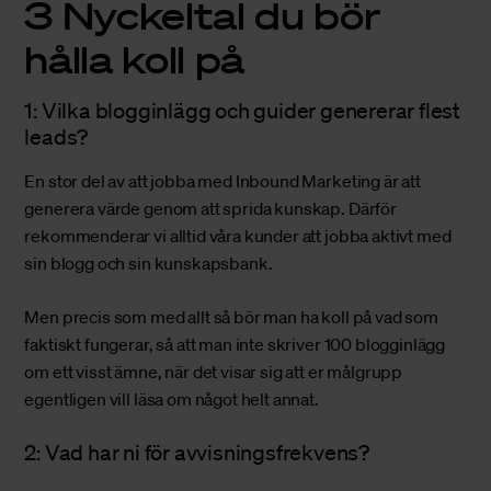
3 Nyckeltal du bör
hålla koll på
1: Vilka blogginlägg och guider genererar flest
leads?
En stor del av att jobba med Inbound Marketing är att
generera värde genom att sprida kunskap. Därför
rekommenderar vi alltid våra kunder att jobba aktivt med
sin blogg och sin kunskapsbank.
Men precis som med allt så bör man ha koll på vad som
faktiskt fungerar, så att man inte skriver 100 blogginlägg
om ett visst ämne, när det visar sig att er målgrupp
egentligen vill läsa om något helt annat.
2: Vad har ni för avvisningsfrekvens?