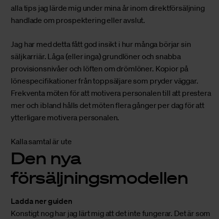
alla tips jag lärde mig under mina år inom direktförsäljning
handlade om prospektering eller avslut.
Jag har med detta fått god insikt i hur många börjar sin
säljkarriär. Låga (eller inga) grundlöner och snabba
provisionsnivåer och löften om drömlöner. Kopior på
lönespecifikationer från toppsäljare som pryder väggar.
Frekventa möten för att motivera personalen till att prestera
mer och ibland hålls det möten flera gånger per dag för att
ytterligare motivera personalen.
Kalla samtal är ute
Den nya
försäljningsmodellen
Ladda ner guiden
Konstigt nog har jag lärt mig att det inte fungerar. Det är som