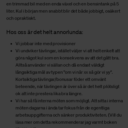
en trimmad bil med en enda växel och en bensintank på 5
liter. Kul i början men snabbt blir det både jobbigt, osäkert
och opraktiskt.
Hos oss är det helt annorlunda:
Vi jobbar inte med provisioner
Vi undviker tävlingar, istället väljer vi att helt enkelt att
göra något kul som en konsekvens av att det gått bra.
Alltså använder vi sällan och då endast väldigt
långsiktiga mål av typen ”om vi når xx så gör vi yy”.
Kortsiktiga tävlingar/bonusar föder ett omvänt
beteende, när tävlingen är över så är det helt plötsligt
ok att inte prestera lika bra längre.
Vi har så få interna möten som möjligt. Att sitta i interna
möten dagarna i ända tar fokus från de egentliga
arbetsuppgifterna och sänker produktiviteten. (Vill du
läsa mer om detta rekommenderar jag varmt boken