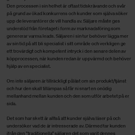
Den processen i sin helhet är oftast tidskrävande och svår
på grund av ökad konkurrens och kunder som själva söker
upp de leverantörer de vill handla av. Säljare måste ges
understöd från företaget i form av marknadsföring som
genererar varma leads. Säljaren i sin tur behöver lägga mer
av sin tid på att bli specialist i sitt område och verkligen ge
ett trovärdigt och kompetent intryck i den senare delen av
köpprocessen, när kunden redan är uppvärmd och behöver
hjälp av en specialist.
Om inte säljaren är tillräckligt påläst om sin produkt/tjänst
och hur den skall tillämpas så får ni snart en onödig
mellanhand mellan kunden och den som utför arbetet på er
sida.
Det som har skett är alltså att kunder själva läser på och
undersöker vad de är intresserade av. Därmed tar kunden
ifrån den ”traditionella” säljaren det som varit dennes