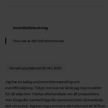
Innehållsförteckning
Hos oss är det helt annorlunda:
Senast uppdaterad
26 okt, 2021
Jag har en bakgrund inom telemarketing och
eventförsäljning. Tidigt i min karriär lärde jag mig modeller
för att sälja mer. Nästan alla handlade om att prospektera
mer (ringa fler samtal/fråga fler personer) eller så handlade
det om avslut. Jag kan nog summera det hela med att 90% av