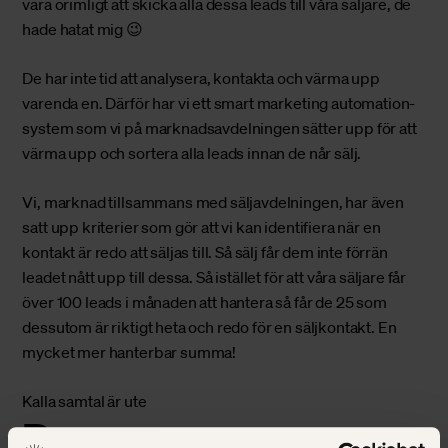
vara orimligt att skicka alla dessa leads till våra säljare, de
hade hatat mig 😉
De har inte tid att analysera, kontakta och värma upp
varenda en. Därför har vi ett smart marketing automation-
system som vi på marknadsavdelningen sätter upp för att
värma upp och sortera alla leads innan de når sälj.
Vi, marknad tillsammans med säljavdelningen, har även
satt upp kriterier som gör att vi kan identifiera när en
kontakt är redo att säljas till. Så sälj får dem inte förrän
leadet nått upp till dessa. Så istället för att våra säljare får
över 100 leads i månaden att hantera så får de 25 som
dessutom är riktigt heta och redo för en säljkontakt. En
mycket mer hanterbar summa!
Kalla samtal är ute
Den nya