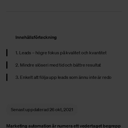
Innehållsförteckning
1. Leads – högre fokus på kvalitet och kvantitet
2. Mindre slöseri med tid och bättre resultat
3. Enkelt att följa upp leads som ännu inte är redo
Senast uppdaterad
26 okt, 2021
Marketing automation
är numera ett vedertaget begrepp