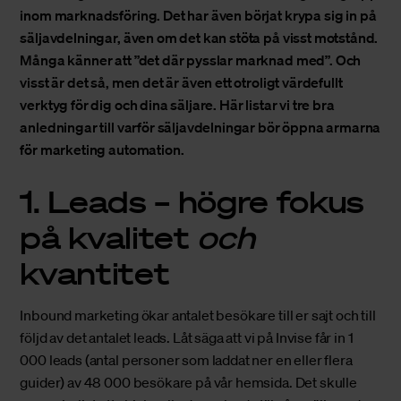
inom marknadsföring. Det har även börjat krypa sig in på
säljavdelningar, även om det kan stöta på visst motstånd.
Många känner att ”det där pysslar marknad med”. Och
visst är det så, men det är även ett otroligt värdefullt
verktyg för dig och dina säljare. Här listar vi tre bra
anledningar till varför säljavdelningar bör öppna armarna
för marketing automation.
1. Leads – högre fokus
på kvalitet
och
kvantitet
Inbound marketing
ökar antalet besökare till er sajt och till
följd av det antalet leads. Låt säga att vi på Invise får in 1
000 leads (antal personer som laddat ner en eller flera
guider) av 48 000 besökare på vår hemsida. Det skulle