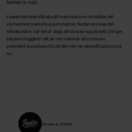
faktiskt är redo.
Leadet skickas tillbaka till marknad som fortsätter att
värma med marketing automation. Sedan skickas det
tillbaka till er när det är dags att höra av sig på nytt. Det ger
säljarna trygghet i att de inte riskerar att missa en
potentiell kund bara för att det inte var aktuellt just precis
nu.
Invise
Skriven av