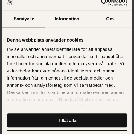
försäljningsmodellen
Samtycke
Information
Om
Ladda ner guiden
2. Mindre slöseri med
Denna webbplats använder cookies
tid och bättre resultat
Invise använder enhetsidentifierare för att anpassa
innehållet och annonserna till användarna, tillhandahålla
En av våra säljare har jobbat med att bearbeta både kalla
funktioner för sociala medier och analysera vår trafik. Vi
och varma leads leads.
vidarebefordrar även sådana identifierare och annan
information från din enhet till de sociala medier och
Så här beskriver hon skillnaden: ”
Det är så otroligt skönt
annons- och analysföretag som vi samarbetar med.
med varma leads, jag sparar så mycket tid på att sälja på
Dessa kan i sin tur kombinera informationen med annan
det sättet och resultatet går inte att jämföra med kall-sälj
”.
information som du har tillhandahållit eller som de har
samlat in när du har använt deras tjänster. Du kan välja
Hon kan prioritera sin tid på det som faktiskt ger resultat
att klicka på “information” för att välja och justera vilka
tack vare att de hon kontaktar redan känner till oss. De är
Tillåt alla
cookies som ska sättas. Läs vår
privacy policy
om våra
redan är nyfikna och intresserade.
cookies, deras funktion, varför vi använder dem och hur