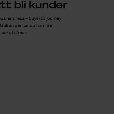
tt bli kunder
köparens resa –
buyers’s journey
.
Utifrån den tar du fram tre
ser ut så här: