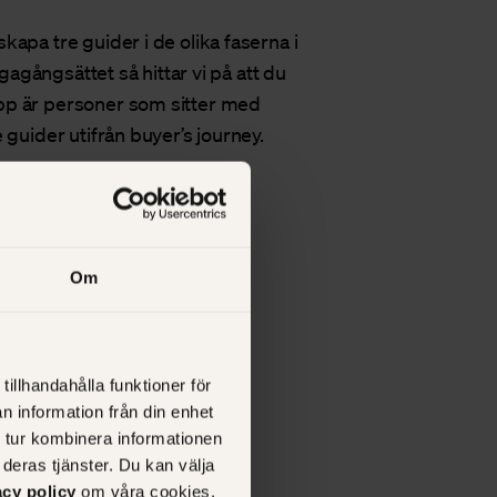
apa tre guider i de olika faserna i
ägagångsättet så hittar vi på att du
pp är personer som sitter med
 guider utifrån buyer’s journey.
Om
tillhandahålla funktioner för
a
n information från din enhet
 tur kombinera informationen
gg
deras tjänster. Du kan välja
acy policy
om våra cookies,