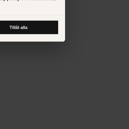
gginlägg som ska kopplas till
a exempel:
Tillåt alla