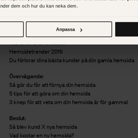
vänder dem och hur du kan neka dem.
När dessa tre guider ovan är skrivna ska du skapa blo
guiderna. Även här följer du samma spår. Här är någr
Anpassa
Medvetenhet:
Vad är en bra hemsida?
Hemsidetrender 2016
Du förlorar dina bästa kunder på din gamla hemsida
Övervägande:
Så gör du för att förnya din hemsida
5 tips för att göra om din hemsida
3 knep för att veta om din hemsida är för gammal
Beslut:
Så blev kund X nya hemsida
Vad kostar en ny hemsida?