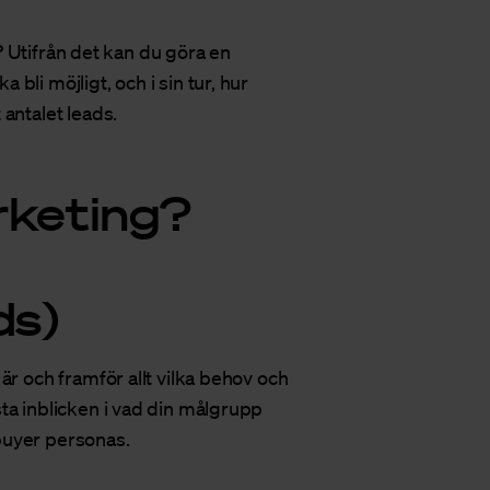
l? Utifrån det kan du göra en
li möjligt, och i sin tur, hur
antalet leads.
rketing?
ds)
är och framför allt vilka behov och
ta inblicken i vad din målgrupp
buyer personas
.