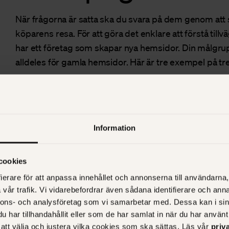
När frågorna är satta ska du svara på dem genom att sk
köparens resa. För att göra det enklare att förstå tillv
har ett företag som skapar nya hemsidor. Din målgru
alldeles för gamla hemsidor. Här är tre exempel på tre
Guide 1 (medvetenhet):
5 anledningar till att du behöver byta hemsida
Information
Guide 2 (övervägande):
Så tar du reda på om din hemsida är för gammal
cookies
Guide 3 (beslut):
ierare för att anpassa innehållet och annonserna till användarna, 
Så blev resultatet när kund X byggde om sin hemsid
vår trafik. Vi vidarebefordrar även sådana identifierare och anna
nnons- och analysföretag som vi samarbetar med. Dessa kan i sin
5. Skapa blogginlä
har tillhandahållit eller som de har samlat in när du har använt 
r att välja och justera vilka cookies som ska sättas. Läs vår
priv