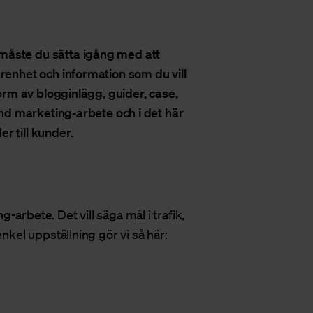
måste du sätta igång med att
arenhet och information som du vill
form av blogginlägg, guider, case,
ound marketing-arbete och i det här
r till kunder.
arbete. Det vill säga mål i trafik,
enkel uppställning gör vi så här: