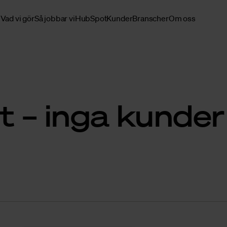
Vad vi gör
Så jobbar vi
HubSpot
Kunder
Branscher
Om oss
t – inga kunder