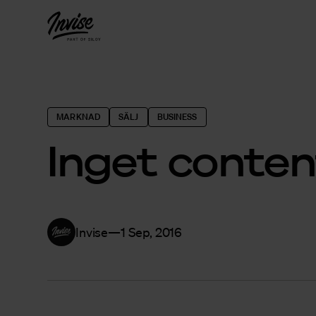
MARKNAD
SÄLJ
BUSINESS
Inget conten
Invise
1 Sep, 2016