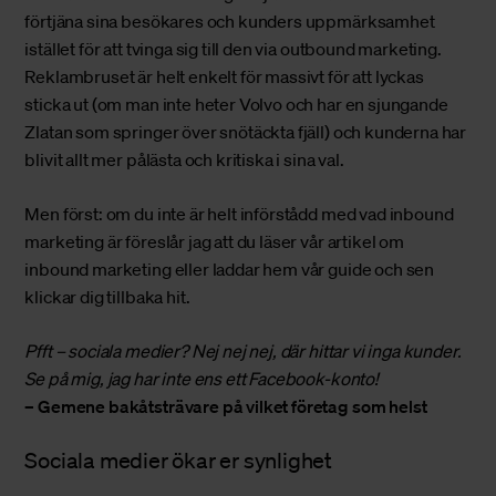
förtjäna sina besökares och kunders uppmärksamhet
istället för att tvinga sig till den via outbound marketing.
Reklambruset är helt enkelt för massivt för att lyckas
sticka ut (om man inte heter Volvo och har en sjungande
Zlatan som springer över snötäckta fjäll) och kunderna har
blivit allt mer pålästa och kritiska i sina val.
Men först: om du inte är helt införstådd med vad inbound
marketing är föreslår jag att du läser vår
artikel om
inbound marketing
eller
laddar hem vår guide
och sen
klickar dig tillbaka hit.
Pfft – sociala medier? Nej nej nej, där hittar vi inga kunder.
Se på mig, jag har inte ens ett Facebook-konto!
– Gemene bakåtsträvare på vilket företag som helst
Sociala medier ökar er synlighet