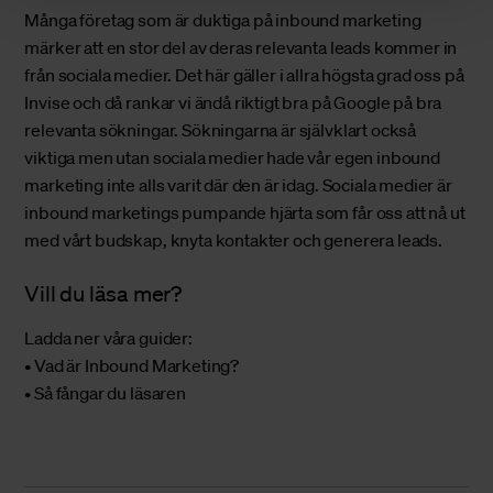
Många företag som är duktiga på inbound marketing
märker att en stor del av deras relevanta leads kommer in
från sociala medier. Det här gäller i allra högsta grad oss på
Invise och då rankar vi ändå riktigt bra på Google på bra
relevanta sökningar. Sökningarna är självklart också
viktiga men utan sociala medier hade vår egen inbound
marketing inte alls varit där den är idag. Sociala medier är
inbound marketings pumpande hjärta som får oss att nå ut
med vårt budskap, knyta kontakter och generera leads.
Vill du läsa mer?
Ladda ner våra guider:
•
Vad är Inbound Marketing?
•
Så fångar du läsaren