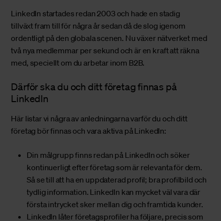
LinkedIn startades redan 2003 och hade en stadig
tillväxt fram till för några år sedan då de slog igenom
ordentligt på den globala scenen. Nu växer nätverket med
två nya medlemmar per sekund och är en kraft att räkna
med, speciellt om du arbetar inom B2B.
Därför ska du och ditt företag finnas på
LinkedIn
Här listar vi några av anledningarna varför du och ditt
företag bör finnas och vara aktiva på LinkedIn:
Din målgrupp finns redan på LinkedIn och söker
kontinuerligt efter företag som är relevanta för dem.
Så se till att ha en uppdaterad profil; bra profilbild och
tydlig information. LinkedIn kan mycket väl vara där
första intrycket sker mellan dig och framtida kunder.
LinkedIn låter företagsprofiler ha följare, precis som