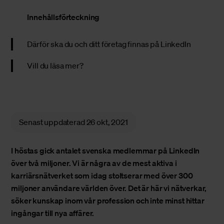
Innehållsförteckning
Därför ska du och ditt företag finnas på LinkedIn
Vill du läsa mer?
Senast uppdaterad
26 okt, 2021
I höstas gick antalet svenska medlemmar på LinkedIn
över två miljoner. Vi är några av de mest aktiva i
karriärsnätverket som idag stoltserar med över 300
miljoner användare världen över. Det är här vi nätverkar,
söker kunskap inom vår profession och inte minst hittar
ingångar till nya affärer.