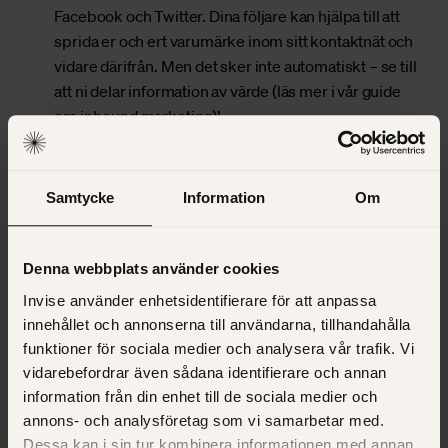
Facebook och Twitter. Dina följare kan hjälpa till att
sprida er och ert varumärke inom sitt kontaktnät och
vidare därifrån. Men det sker inte automatiskt – se till
att ni delar information av värde (
läs mer i vår guide
om inbound marketing
)!
Var top of mind hos dina kontakter! Ha
en stadig ström av uppdateringar och delningar
samtidigt som du kommenterar och är aktiv i grupper.
Samtycke
Information
Om
Sätt upp en strategi för företagets LinkedIn-profil,
implementera och följ upp.
Att vara aktiv och hungrig på LinkedIn gör att du ligger
Denna webbplats använder cookies
steget före dina konkurrenter. Du blir synlig i nätverk
Invise använder enhetsidentifierare för att anpassa
inom nätverk, skapar fler leads, vårdar relationer,
innehållet och annonserna till användarna, tillhandahålla
kortar ner säljcyklar och i slutändan förlänger dina
funktioner för sociala medier och analysera vår trafik. Vi
kunders livscykel.
vidarebefordrar även sådana identifierare och annan
information från din enhet till de sociala medier och
6 viktiga steg
annons- och analysföretag som vi samarbetar med.
B2B - Strategi för
Dessa kan i sin tur kombinera informationen med annan