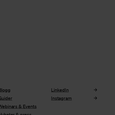
Blogg
LinkedIn
Guider
Instagram
Webinars & Events
Nyheter & press