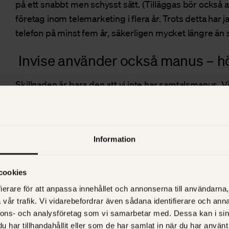
på ett snabbt men schysst sätt. (Tilläggas bör också at
företag inom telemarketing i flera år. Trots detta har j
telefon på minst fem år, säkerligen mycket längre än s
Invise använder också manus – h
Skillnaden är bara den att vi inte har samtalsmanus. V
mail och webbaserade meddelanden istället. Dessuto
åt oss – så vi slipper ha säljare som jagar folk över te
En annan skillnad är också att vi tar kontakt först efter
Information
Då hör vi av oss på ett mjukt sätt, utan att jaga. Vi erb
utbildar vår kund, gratis. Vi får kunden att i sitt eget 
cookies
villkor. Och ju mer vi ger bort i form av kunskap och
ierare för att anpassa innehållet och annonserna till användarna, 
får vi. Och desto bättre grund bygger vi upp inför tillfä
vår trafik. Vi vidarebefordrar även sådana identifierare och anna
nnons- och analysföretag som vi samarbetar med. Dessa kan i sin
Eftersom
inbound marketing
är en delvis automatiser
har tillhandahållit eller som de har samlat in när du har använt 