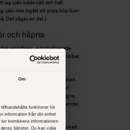
t jag själv både sålt och haft
ag själv inte ingått ett enda köp över
å. Det säger en del.)
ör och häpna
i har
workflows
, automatiserade
m har vi ett system som gör jobbet
lefon dagarna i ända.
 att vi vet att någon är intresserad.
Om
juder mer information, gratis. Vi
tempo sätta sig in i affären på egna
 kompetens, desto större förtroende
tillhandahålla funktioner för
llet när vi träffar kunden.
n information från din enhet
 tur kombinera informationen
ad process handlar det helt enkelt
deras tjänster. Du kan välja