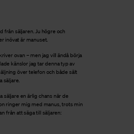
 från säljaren. Ju högre och
 inövat är manuset.
river ovan – men jag vill ändå börja
ade känslor jag tar denna typ av
säljning över telefon och både sålt
 säljare.
a säljare en ärlig chans när de
gon ringer mig med manus, trots min
 från att säga till säljaren: