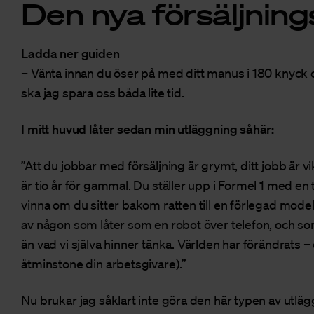
Den nya försäljnin
Ladda ner guiden
– Vänta innan du öser på med ditt manus i 180 knyck 
ska jag spara oss båda lite tid.
I mitt huvud låter sedan min utläggning såhär:
”Att du jobbar med försäljning är grymt, ditt jobb är v
är tio år för gammal. Du ställer upp i Formel 1 med en 
vinna om du sitter bakom ratten till en förlegad modell. 
av någon som låter som en robot över telefon, och s
än vad vi själva hinner tänka. Världen har förändrats –
åtminstone din arbetsgivare).”
Nu brukar jag såklart inte göra den här typen av utläg