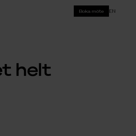
EN
Boka möte
t helt