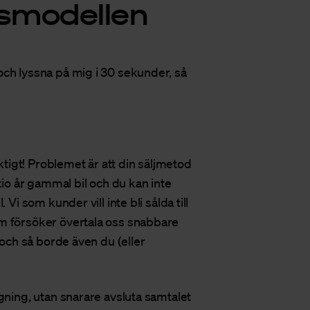
gsmodellen
och lyssna på mig i 30 sekunder, så
iktigt! Problemet är att din säljmetod
tio år gammal bil och du kan inte
Vi som kunder vill inte bli sålda till
om försöker övertala oss snabbare
 och så borde även du (eller
gning, utan snarare avsluta samtalet