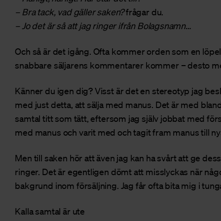
– Bra tack, vad gäller saken?
frågar du.
– Jo det är så att jag ringer ifrån Bolagsnamn…
Och så är det igång. Ofta kommer orden som en löpeld
snabbare säljarens kommentarer kommer – desto mer
Känner du igen dig? Visst är det en stereotyp jag besk
med just detta, att sälja med manus. Det är med bland
samtal titt som tätt, eftersom jag själv jobbat med för
med manus och varit med och tagit fram manus till nya
Men till saken hör att även jag kan ha svårt att ge dess
ringer. Det är egentligen dömt att misslyckas när nå
bakgrund inom försäljning. Jag får ofta bita mig i tungan
Kalla samtal är ute