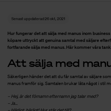
Senast uppdaterad
26 okt, 2021
Hur fungerar det att sälja med manus inom business 
köpare uttryckt att genuina samtal med säljare efte
fortfarande sälja med manus. Här kommer våra tanka
Att sälja med man
Säkerligen händer det att du får samtal av säljare som
manus framför sig. Samtalen brukar låta något i stil m
– Hej, är det förnamn efternamn jag talar med?
– Ja…
– Härligt, härligt! Hur står det till?