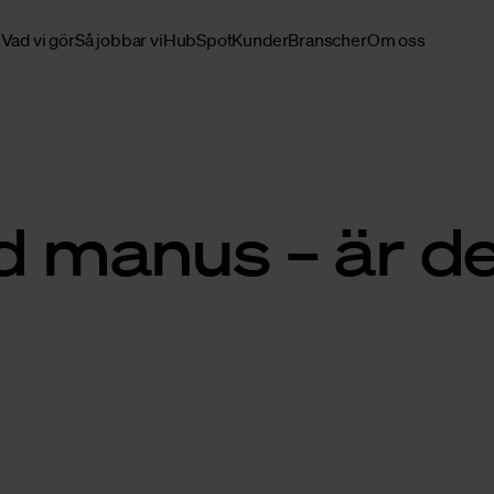
Vad vi gör
Så jobbar vi
HubSpot
Kunder
Branscher
Om oss
d manus – är de