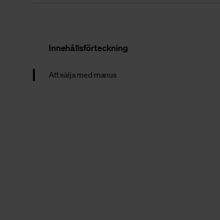
Innehållsförteckning
Att sälja med manus