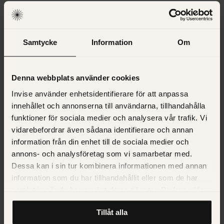
Samtycke
Information
Om
Denna webbplats använder cookies
Invise använder enhetsidentifierare för att anpassa
innehållet och annonserna till användarna, tillhandahålla
funktioner för sociala medier och analysera vår trafik. Vi
vidarebefordrar även sådana identifierare och annan
information från din enhet till de sociala medier och
annons- och analysföretag som vi samarbetar med.
AUTOMOTIVE
TILLVERKNING & DISTRIBUTION
Dessa kan i sin tur kombinera informationen med annan
Stringo
information som du har tillhandahållit eller som de har
samlat in när du har använt deras tjänster. Du kan välja
Digital tillväxt — så blev Stringo en thought leader i sin
att klicka på “information” för att välja och justera vilka
bransch
Tillåt alla
cookies som ska sättas. Läs vår
privacy policy
om våra