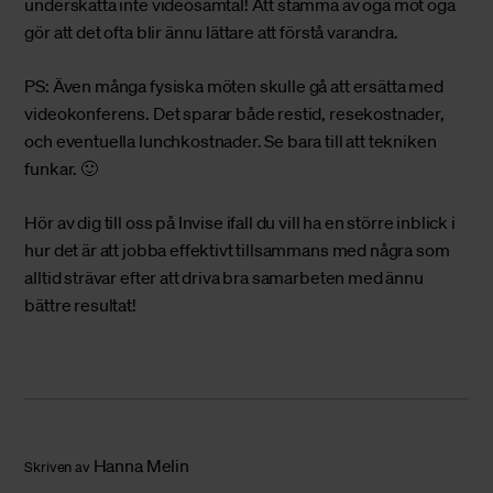
underskatta inte videosamtal! Att stämma av öga mot öga
gör att det ofta blir ännu lättare att förstå varandra.
PS: Även många fysiska möten skulle gå att ersätta med
videokonferens. Det sparar både restid, resekostnader,
och eventuella lunchkostnader. Se bara till att tekniken
funkar. 🙂
Hör av dig till oss på Invise
ifall du vill ha en större inblick i
hur det är att jobba effektivt tillsammans med några som
alltid strävar efter att driva bra samarbeten med ännu
bättre resultat!
Hanna Melin
Skriven av