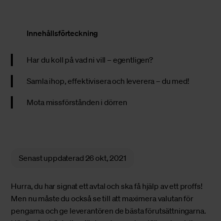
Innehållsförteckning
Har du koll på vad ni vill – egentligen?
Samla ihop, effektivisera och leverera – du med!
Mota missförstånden i dörren
Senast uppdaterad
26 okt, 2021
Hurra, du har signat ett avtal och ska få hjälp av ett proffs!
Men nu måste du också se till att maximera valutan för
pengarna och ge leverantören de bästa förutsättningarna.