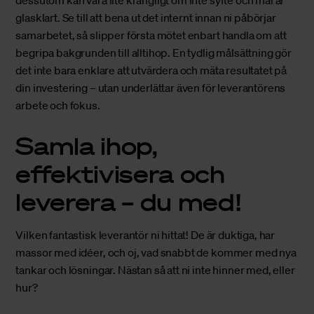
glasklart. Se till att bena ut det internt innan ni påbörjar
samarbetet, så slipper första mötet enbart handla om att
begripa bakgrunden till alltihop. En tydlig målsättning gör
det inte bara enklare att utvärdera och mäta resultatet på
din investering – utan underlättar även för leverantörens
arbete och fokus.
Samla ihop,
effektivisera och
leverera – du med!
Vilken fantastisk leverantör ni hittat! De är duktiga, har
massor med idéer, och oj, vad snabbt de kommer med nya
tankar och lösningar. Nästan så att ni inte hinner med, eller
hur?