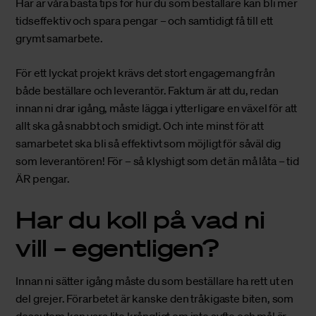
Här är våra bästa tips för hur du som beställare kan bli mer
tidseffektiv och spara pengar – och samtidigt få till ett
grymt samarbete.
För ett lyckat projekt krävs det stort engagemang från
både beställare och leverantör. Faktum är att du, redan
innan ni drar igång, måste lägga i ytterligare en växel för att
allt ska gå snabbt och smidigt. Och inte minst för att
samarbetet ska bli så effektivt som möjligt för såväl dig
som leverantören! För – så klyshigt som det än må låta – tid
ÄR pengar.
Har du koll på vad ni
vill – egentligen?
Innan ni sätter igång måste du som beställare ha rett ut en
del grejer. Förarbetet är kanske den tråkigaste biten, som
dessutom kan vara lite krångligt om inte syfte och mål är