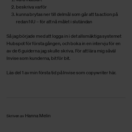
beskriva varför
kunna brytas ner till delmål som går att ta action på
redan NU – för att nå målet i slutändan
Så jag började med att logga in i det allsmäktiga systemet
Hubspot för första gången, och boka in en intervju för en
av de 6 guiderna jag skulle skriva. För att lära mig såväl
Invise som kunderna, bit för bit.
Läs del 1 av min första tid på Invise som copywriter här.
Hanna Melin
Skriven av