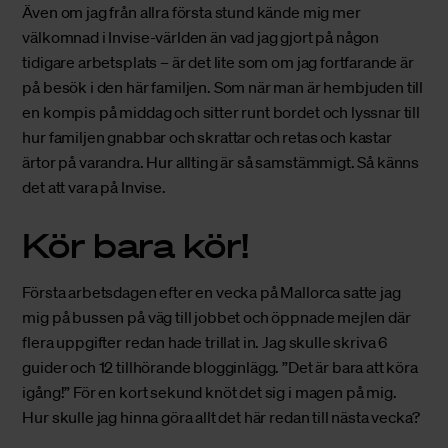
Även om jag från allra första stund kände mig mer
välkomnad i Invise-världen än vad jag gjort på någon
tidigare arbetsplats – är det lite som om jag fortfarande är
på besök i den här familjen. Som när man är hembjuden till
en kompis på middag och sitter runt bordet och lyssnar till
hur familjen gnabbar och skrattar och retas och kastar
ärtor på varandra. Hur allting är så samstämmigt. Så känns
det att vara på Invise.
Kör bara kör!
Första arbetsdagen efter en vecka på Mallorca satte jag
mig på bussen på väg till jobbet och öppnade mejlen där
flera uppgifter redan hade trillat in. Jag skulle skriva 6
guider och 12 tillhörande blogginlägg. ”Det är bara att köra
igång!” För en kort sekund knöt det sig i magen på mig.
Hur skulle jag hinna göra allt det här redan till nästa vecka?