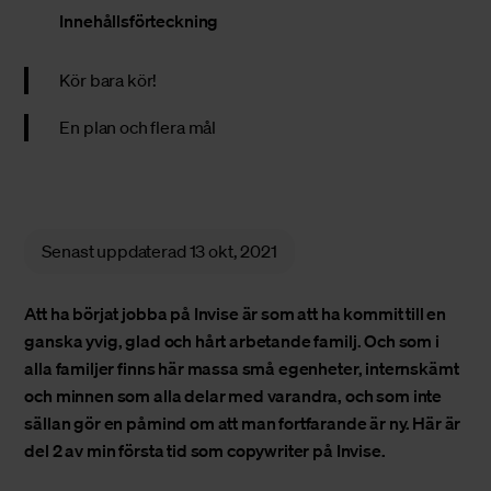
Innehållsförteckning
Kör bara kör!
En plan och flera mål
Senast uppdaterad
13 okt, 2021
Att ha börjat jobba på Invise är som att ha kommit till en
ganska yvig, glad och hårt arbetande familj. Och som i
alla familjer finns här massa små egenheter, internskämt
och minnen som alla delar med varandra, och som inte
sällan gör en påmind om att man fortfarande är ny. Här är
del 2 av min första tid som copywriter på Invise.