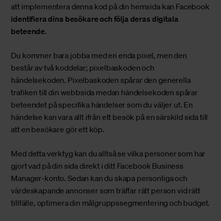
att implementera denna kod på din hemsida kan Facebook
identifiera dina besökare och följa deras digitala
beteende.
Du kommer bara jobba med en enda pixel, men den
består av två koddelar; pixelbaskoden och
händelsekoden. Pixelbaskoden spårar den generella
trafiken till din webbsida medan händelsekoden spårar
beteendet på specifika händelser som du väljer ut. En
händelse kan vara allt ifrån ett besök på en särskild sida till
att en besökare gör ett köp.
Med detta verktyg kan du alltså se vilka personer som har
gjort vad på din sida direkt i ditt Facebook Business
Manager-konto. Sedan kan du skapa personliga och
värdeskapande annonser som träffar rätt person vid rätt
tillfälle, optimera din målgruppssegmentering och budget.