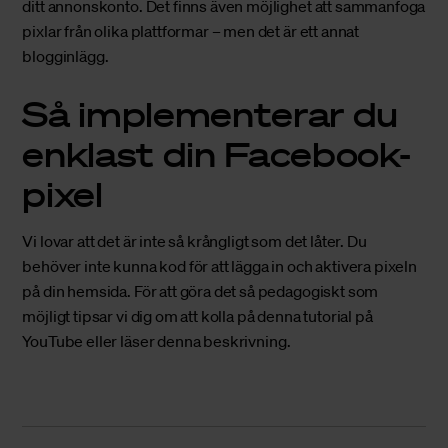
ditt annonskonto. Det finns även möjlighet att sammanfoga
pixlar från olika plattformar – men det är ett annat
blogginlägg.
Så implementerar du
enklast din Facebook-
pixel
Vi lovar att det är inte så krångligt som det låter. Du
behöver inte kunna kod för att lägga in och aktivera pixeln
på din hemsida. För att göra det så pedagogiskt som
möjligt tipsar vi dig om att kolla på denna
tutorial
på
YouTube eller läser denna
beskrivning
.