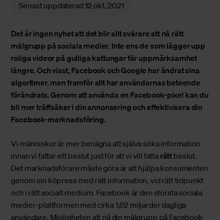
Senast uppdaterad
12 okt, 2021
Det är ingen nyhet att det blir allt svårare att nå rätt
målgrupp på sociala medier. Inte ens de som lägger upp
roliga videor på gulliga kattungar får uppmärksamhet
längre. Och visst, Facebook och Google har ändrat sina
algoritmer, men framför allt har användarnas beteende
förändrats. Genom att använda en Facebook-pixel kan du
bli mer träffsäker i din annonsering och effektivisera din
Facebook-marknadsföring.
Vi människor är mer benägna att själva söka information
innan vi fattar ett beslut just för att vi vill fatta
rätt
beslut.
Det marknadsförare måste göra är att hjälpa konsumenten
genom sin köpresa med rätt information, vid rätt tidpunkt
och i rätt socialt medium. Facebook är den största sociala
medier-plattformen med cirka 1,62 miljarder dagliga
användare. Möjligheten att nå din målgrupp på Facebook