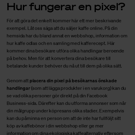
Hur fungerar en pixel?
För att göra det enkelt kommer här ett mer beskrivande
exempel. Låt oss säga att du säljer kaffe online. På din
hemsida har du bland annat en webbshop, information om
hur kaffe odlas och en samling med kafferecept. Här
kommer dina besökare utföra olika handlingar beroende
på behov. Men för att konvertera dina besökare till
betalande kunder behöver du nå ut till dem på olika sätt.
Genom att
placera din pixel på besökarnas önskade
handlingar
(som att lägga produkter i en varukorg) kan du
se vad olika personer gör direkt på din Facebook
Business-sida. Därefter kan du utforma annonser som når
din målgrupp under köpresans olika stadier. Exempelvis
kan du påminna en person om att de inte har fullföljt sitt
köp av kaffebönor i din webbshop eller ge mer
information om dina ekologiska kaffealternativ eftersom