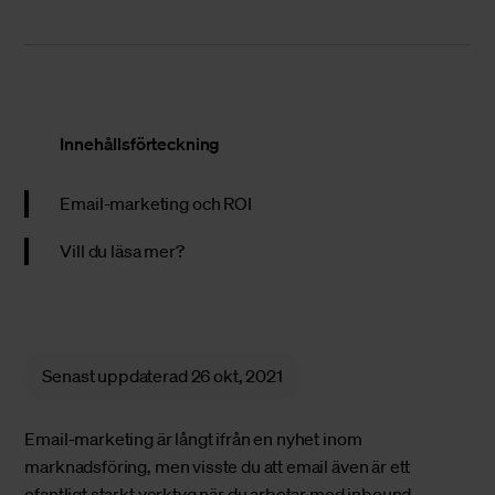
Innehållsförteckning
Email-marketing och ROI
Vill du läsa mer?
Senast uppdaterad
26 okt, 2021
Email-marketing är långt ifrån en nyhet inom
marknadsföring, men visste du att email även är ett
ofantligt starkt verktyg när du arbetar med inbound