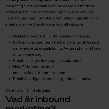
marketing? Förra veckan skrev vi om
sociala mediers
betydelse för inbound marketing
och idag kikar vi lite
närmare på email. Här listar vi fem anledningar till varför
email är en grym kanal som är värd att satsa på:
Det finns över
3.6 miljarder
email-konton idag
66 % av konsumenterna har handlat efter att ha tagit
del av e-postmarknadsföring. Av dessa kollar
91 %
sin
email – varje dag
Email har längre livsläng än sociala medier
Hela
74 %
föredrar email
som marknadskommunikation
Email låter dig vara personlig gentemot kunden
Vår mest nedladdade guide
Vad är inbound
marketing?