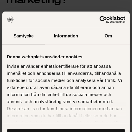
Ladda ner
Email-marketing och ROI
Vår partner
Hubspot
nämner en undersökning som visar
Samtycke
Information
Om
att email-marketing har en genomsnittlig
ROI på 4300 %.
…
låter för bra för att vara sant? Nej, faktiskt inte!
Sköter man
sin e-postmarknadsföring på rätt sätt så är det här inte en
Denna webbplats använder cookies
fantasisiffra. E-postmarknadsföring är i allra högsta grad
Invise använder enhetsidentifierare för att anpassa
en kostnadseffektiv kanal om du:
innehållet och annonserna till användarna, tillhandahålla
funktioner för sociala medier och analysera vår trafik. Vi
segmenterar dina målgrupper och ger dem relevant
vidarebefordrar även sådana identifierare och annan
och anpassat innehåll
information från din enhet till de sociala medier och
genomför A och B-tester
annons- och analysföretag som vi samarbetar med.
ser till att meddelandet presenteras på ett inbjudande
Dessa kan i sin tur kombinera informationen med annan
sätt (copy och layout)
information som du har tillhandahållit eller som de har
samlat in när du har använt deras tjänster. Du kan välja
Med det sagt är ett ROI på 4300 % inget vi, eller någon
att klicka på “information” för att välja och justera vilka