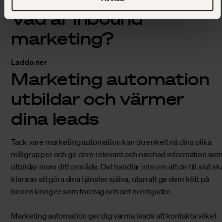
Vår mest nedladdade guide
Vad är inbound
marketing?
Ladda ner
Marketing automation
utbildar och värmer
dina leads
Tack vare marketing automation kan du enkelt nå dina olika
målgrupper och ge dem relevant och nischad information so
utbildar inom ditt område. Det handlar inte om att de till slut sk
klara av att göra dina tjänster själva, utan att ge dem kött på
benen kring er som företag och det ni erbjuder.
Marketing automation ger dig varma leads att kontakta vilket