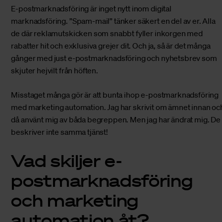
E-postmarknadsföring är inget nytt inom digital
marknadsföring. ”Spam-mail” tänker säkert en del av er. Alla
de där reklamutskicken som snabbt fyller inkorgen med
rabatter hit och exklusiva grejer dit. Och ja, så är det många
gånger med just e-postmarknadsföring och nyhetsbrev som
skjuter hejvilt från höften.
Misstaget många gör är att bunta ihop e-postmarknadsföring
med
marketing automation
. Jag har skrivit om ämnet innan oc
då använt mig av båda begreppen. Men jag har ändrat mig. De
beskriver inte samma tjänst!
Vad skiljer e-
postmarknadsföring
och marketing
automation åt?