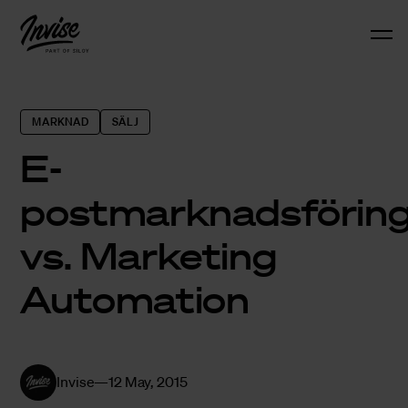
MARKNAD
SÄLJ
E-
postmarknadsförin
vs. Marketing
Automation
Invise
12 May, 2015