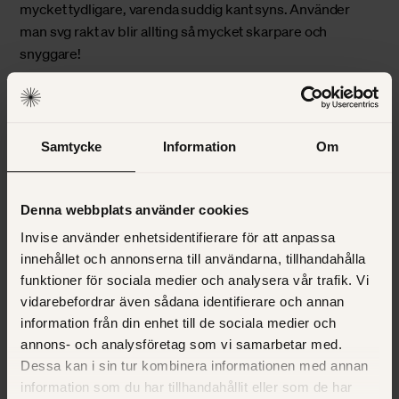
mycket tydligare, varenda suddig kant syns. Använder
man svg rakt av blir allting så mycket skarpare och
snyggare!
3. Vilken är den allra vanligaste
funktionen som du utvecklar?
Samtycke
Information
Om
Sidhuvud och sidfot, garanterat. Alla sajter har olika
innehåll – men i princip ALLA har ett sidhuvud och en
Denna webbplats använder cookies
sidfot. Så det går inte att komma undan!
Invise använder enhetsidentifierare för att anpassa
4. Vad önskar du att ALLA kände
innehållet och annonserna till användarna, tillhandahålla
funktioner för sociala medier och analysera vår trafik. Vi
till när det kommer till
vidarebefordrar även sådana identifierare och annan
webbutveckling?
information från din enhet till de sociala medier och
annons- och analysföretag som vi samarbetar med.
Att webben förändras oerhört fort. För att få en långvarig
Dessa kan i sin tur kombinera informationen med annan
hemsida så måste man underhålla den, vidareutveckla den
information som du har tillhandahållit eller som de har