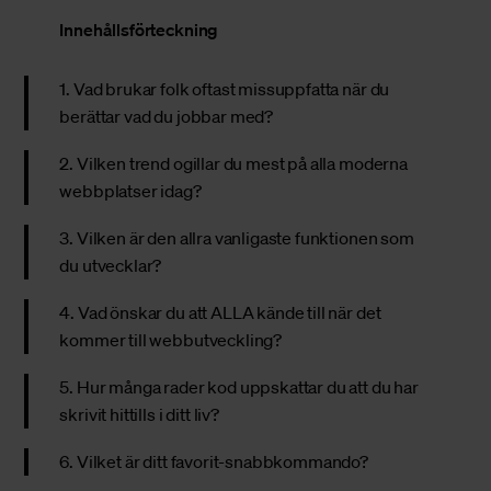
Innehållsförteckning
1. Vad brukar folk oftast missuppfatta när du
berättar vad du jobbar med?
2. Vilken trend ogillar du mest på alla moderna
webbplatser idag?
3. Vilken är den allra vanligaste funktionen som
du utvecklar?
4. Vad önskar du att ALLA kände till när det
kommer till webbutveckling?
5. Hur många rader kod uppskattar du att du har
skrivit hittills i ditt liv?
6. Vilket är ditt favorit-snabbkommando?