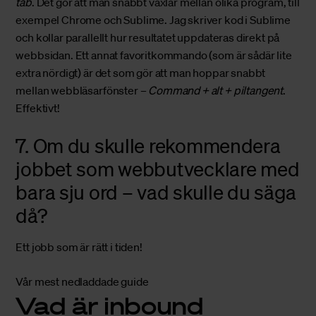
tab
. Det gör att man snabbt växlar mellan olika program, till
exempel Chrome och Sublime. Jag skriver kod i Sublime
och kollar parallellt hur resultatet uppdateras direkt på
webbsidan. Ett annat favoritkommando (som är sådär lite
extra nördigt) är det som gör att man hoppar snabbt
mellan webbläsarfönster –
Command + alt + piltangent
.
Effektivt!
7. Om du skulle rekommendera
jobbet som webbutvecklare med
bara sju ord – vad skulle du säga
då?
Ett jobb som är rätt i tiden!
Vår mest nedladdade guide
Vad är inbound