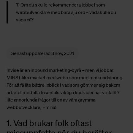
7. Om du skulle rekommendera jobbet som
webbutvecklare med bara sju ord – vad skulle du
säga då?
Senast uppdaterad
3 nov, 2021
Invise är en inbound marketing-byrå – men vi jobbar
MINST lika mycket med webb som med marknadsföring.
För att få lite bättre inblick i vad som gömmer sig bakom
arbetet med alla tusentals viktiga kodrader har vi ställt 7
lite annorlunda frågor till en av våra grymma
webbutvecklare, Emilia!
1. Vad brukar folk oftast
missuppfatta när du berättar