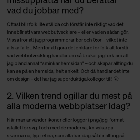
vad du jobbar med?
Oftast blir folk lite ställda och förstår inte riktigt vad det
innebär att vara webbutvecklare – eller vad en sådan gör.
Vissa tror att jag programmerar 1:or och 0:or – vilket inte
alls är fallet. Men för att göra det enklare för folk att förstå
vad webbutveckling handlar om så brukar jag förklara att
jag bland annat “sminkar hemsidan” – och skapar allting du
kan se på en hemsida, helt enkelt. Och då handlar det inte
om design – det har jag superduktiga kollegor till! 🙂
2. Vilken trend ogillar du mest på
alla moderna webbplatser idag?
När man använder ikoner eller loggor i png/jpg-format
istället för svg. I och med de moderna, knivskarpa
skärmarna, typ retina, som alla har idag så blir allting så