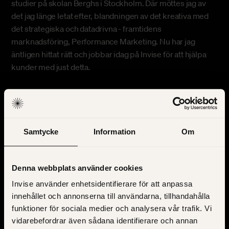
studier på skolan Berghs i Stockholm. Där möttes jag av
det jag länge letat efter, blandningen av det kreativa med
det strategiska och datadrivna - framtidens
marknadsföring, Performance Marketing. Nu har jag
äntligen hittat rätt och jobbar idag på Invise för att hjälpa
kunder med just detta.
Samtycke
Information
Om
Denna webbplats använder cookies
Invise använder enhetsidentifierare för att anpassa
innehållet och annonserna till användarna, tillhandahålla
funktioner för sociala medier och analysera vår trafik. Vi
vidarebefordrar även sådana identifierare och annan