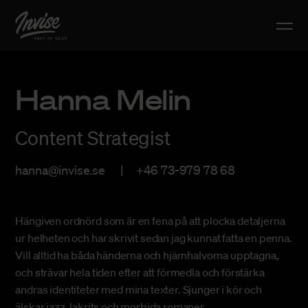
Hanna Melin
Content Strategist
hanna@invise.se
+46 73-979 78 68
Hängiven ordnörd som är en fena på att plocka detaljerna
ur helheten och har skrivit sedan jag kunnat fatta en penna.
Vill alltid ha båda händerna och hjärnhalvorna upptagna,
och strävar hela tiden efter att förmedla och förstärka
andras identiteter med mina texter. Sjunger i kör och
älskar jazz, lakrits och morbida romaner.