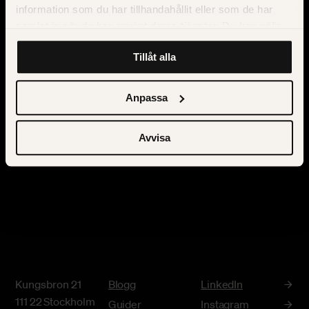
information som du har tillhandahållit eller som de har
samlat in när du har använt deras tjänster. Du kan välja
att klicka på “information” för att välja och justera vilka
Tillåt alla
cookies som ska sättas. Läs vår
privacy policy
om våra
cookies, deras funktion, varför vi använder dem och hur
du kan neka dem.
Anpassa
Avvisa
Kungsbron 21
Blogg
LinkedIn
111 22 Stockholm
Guider
Instagram