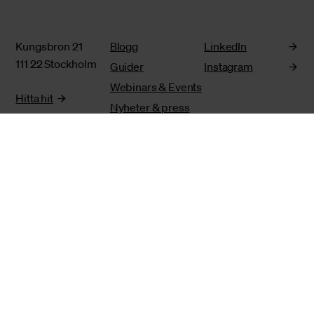
Kungsbron 21
Blogg
LinkedIn
111 22 Stockholm
Guider
Instagram
Webinars & Events
Hitta hit
Nyheter & press
Karriär
Kontakt
Support