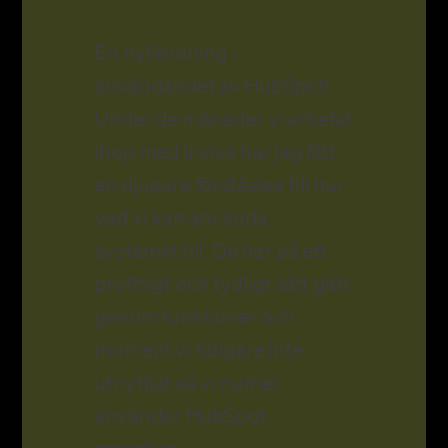
En nytändning i
användandet av HubSpot!
Under de månader vi arbetat
ihop med Invise har jag fått
en djupare förståelse till hur
vad vi kan använda
systemet till. De har på ett
proffsigt och tydligt sätt gått
genom funktioner och
moment vi tidigare inte
utnyttjat så vi numer
använder HubSpot
smartare.