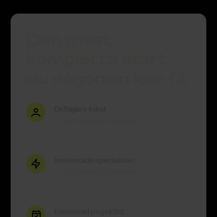
Den mest
kompletta start
du någonsin kan få
Deltagare kund
Enligt överenskommelse
Involverade specialister
Enligt överenskommelse
Estimerad projekttid