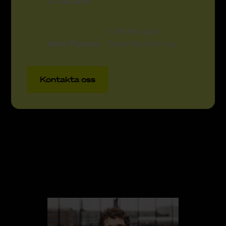
CRM Manager,
Malin Thyrsmo
Bauer Media Group
Kontakta oss