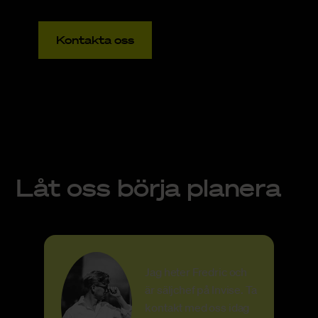
Kontakta oss
Låt oss börja planera
Jag heter Fredric och
är säljchef på Invise. Ta
kontakt med oss idag