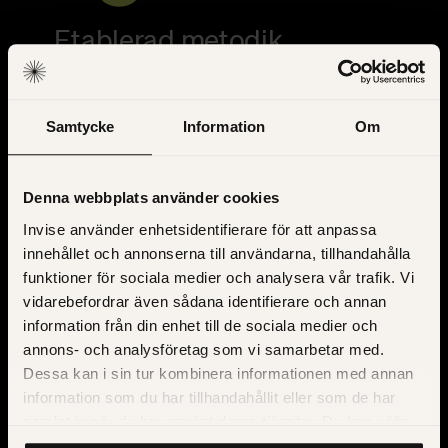
Etablerad metodik
Processen är beprövad och tydligt definierad.
Genom hela arbetet vet du vad som förväntas
Samtycke
Information
Om
och vad som kommer i nästa steg.
Denna webbplats använder cookies
Invise använder enhetsidentifierare för att anpassa
innehållet och annonserna till användarna, tillhandahålla
funktioner för sociala medier och analysera vår trafik. Vi
vidarebefordrar även sådana identifierare och annan
information från din enhet till de sociala medier och
annons- och analysföretag som vi samarbetar med.
Låt oss göra det tekniska
Dessa kan i sin tur kombinera informationen med annan
information som du har tillhandahållit eller som de har
samlat in när du har använt deras tjänster. Du kan välja
Processen är beprövad och tydligt definierad.
att klicka på “information” för att välja och justera vilka