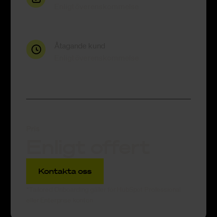
Enligt överenskommelse
Åtagande kund
Enligt överenskommelse
Pris
Enligt offert
Kontakta oss
*Tailored Onboarding gäller för HubSpot Professional
eller Enterprise konton