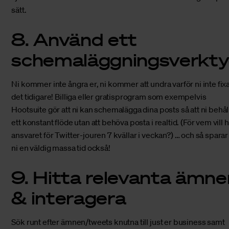
sätt.
8. Använd ett
schemaläggningsverkt
Ni kommer inte ångra er, ni kommer att undra varför ni inte fix
det tidigare! Billiga eller gratisprogram som exempelvis
Hootsuite
gör att ni kan schemalägga dina posts så att ni behål
ett konstant flöde utan att behöva posta i realtid. (För vem vill 
ansvaret för Twitter-jouren 7 kvällar i veckan?) … och så sparar
ni en väldig massa tid också!
9. Hitta relevanta ämne
& interagera
Sök runt efter ämnen/tweets knutna till just er business samt