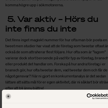
komma högre upp i sökmotorerna.
5. Var aktiv – Hörs du
inte finns du inte
Det finns inget magiskt nummer för hur ofta man bör posta en
tweet men studier har visat att de företag som tweetar oftast ä
också de som attraherar flest följare. Hur ofta som är ”lagom”
varierar dock stort beroende på vad för typ av företag, bransc
eller produkt det handlar om. Forska på hur andra företag i er
bransch gör, hur ofta tweetar dem, vad tweetar dem och får de
något gensvar? När ni gjort en konkurrentanalys är det sedan
lättare att sätta mål för er egen aktivitet, där ni såklart bör strä
efter att bli ännu bättre!
Något som är bra att ha i bakhuvudet är att det viktigaste för e
lyckosam twitterstrategi inte är antalet tweets, utan vad ni fakt