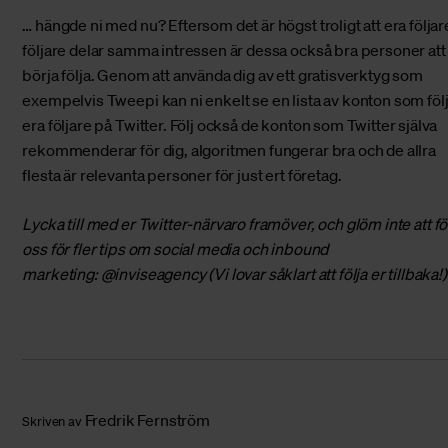
… hängde ni med nu? Eftersom det är högst troligt att era följar
följare delar samma intressen är dessa också bra personer att
börja följa. Genom att använda dig av ett gratisverktyg som
exempelvis
Tweepi
kan ni enkelt se en lista av konton som föl
era följare på Twitter. Följ också de konton som Twitter själva
rekommenderar för dig, algoritmen fungerar bra och de allra
flesta är relevanta personer för just ert företag.
Lycka till med er Twitter-närvaro framöver, och glöm inte att
fö
oss
för fler tips om social media och inbound
marketing:
@inviseagency
(Vi lovar såklart att följa er tillbaka!)
Fredrik Fernström
Skriven av