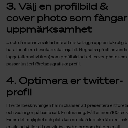
3. Välj en profilbild &
cover photo som fångar
uppmärksamhet
… och då menar vi såklart inte att ni ska lägga upp en tokrolig b
bara för att era besökare ska haja till. Nej, satsa på att använda
logga (alternativt ikon) som profilbild och ett cover photo som
passar just ert företags grafiska profil.
4. Optimera er twitter-
profil
I Twitterbeskrivningen har ni chansen att presentera ert föret
och vad ni gör på bästa sätt. Er utmaning: Håll er inom 160 tec
Finns det möjlighet och plats kan ni också försöka få in en länk t
er site och/eller ett par viktiga nyckelord som hjälper er att