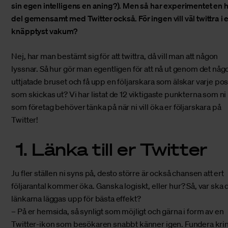
sin egen intelligens en aning?). Men så har experimentet en h
del gemensamt med Twitter också. För ingen vill väl twittra i e
knäpptyst vakum?
Nej, har man bestämt sig för att twittra, då vill man att någon
lyssnar. Så hur gör man egentligen för att nå ut genom det någ
uttjatade bruset och få upp en följarskara som älskar varje pos
som skickas ut? Vi har listat de 12 viktigaste punkterna som ni
som företag behöver tänka på när ni vill öka er följarskara på
Twitter!
1. Länka till er Twitter
Ju fler ställen ni syns på, desto större är också chansen att ert
följarantal kommer öka. Ganska logiskt, eller hur? Så, var ska 
länkarna läggas upp för bästa effekt?
– På er hemsida, så synligt som möjligt och gärna i form av en
Twitter-ikon som besökaren snabbt känner igen. Fundera kri