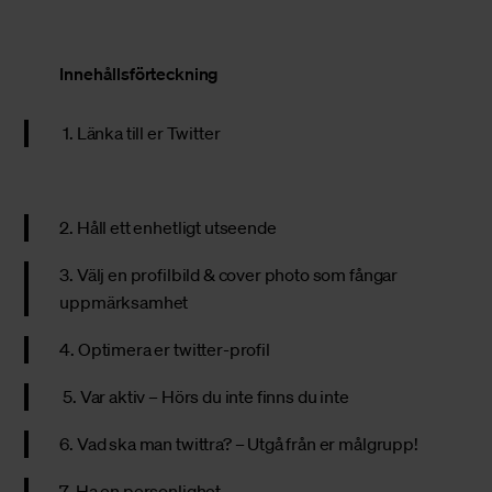
Innehållsförteckning
1. Länka till er Twitter
2. Håll ett enhetligt utseende
3. Välj en profilbild & cover photo som fångar
uppmärksamhet
4. Optimera er twitter-profil
5. Var aktiv – Hörs du inte finns du inte
6. Vad ska man twittra? – Utgå från er målgrupp!
7. Ha en personlighet