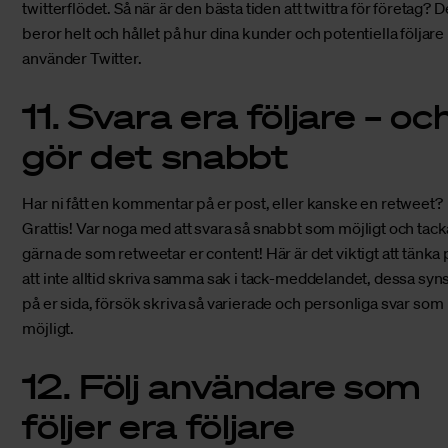
twitterflödet. Så när är den bästa tiden att twittra för företag? D
beror helt och hållet på hur dina kunder och potentiella följare
använder Twitter.
11. Svara era följare – oc
gör det snabbt
Har ni fått en kommentar på er post, eller kanske en retweet?
Grattis! Var noga med att svara så snabbt som möjligt och tack
gärna de som retweetar er content! Här är det viktigt att tänka 
att inte alltid skriva samma sak i tack-meddelandet, dessa syn
på er sida, försök skriva så varierade och personliga svar som
möjligt.
12. Följ användare som
följer era följare