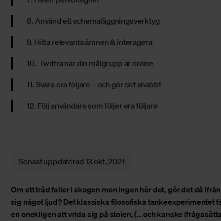
8. Använd ett schemaläggningsverktyg
9. Hitta relevanta ämnen & interagera
10. Twittra när din målgrupp är online
11. Svara era följare – och gör det snabbt
12. Följ användare som följer era följare
Senast uppdaterad
13 okt, 2021
Om ett träd faller i skogen men ingen hör det, gör det då ifrån
sig något ljud? Det klassiska filosofiska tankeexperimentet f
en onekligen att vrida sig på stolen, (… och kanske ifrågasätt