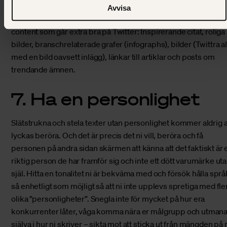
Twittra med andra ord inte bara för sakens skull – Twittra med
Avvisa
kvalité. Det finns också en del enklare tips om vad för slags
content som går extra bra på Twitter: Inspirerande citat, roliga
bilder, branschrelaterade grafer (infographs), bilder (Twittra al
med en bild oavsett inlägg), länkar till artiklar och posts om
trendande ämnen.
7. Ha en personlighet
Slätstrukna och stela texter utan personlighet kommer aldrig a
lyckas beröra. Och det är precis det ni vill, beröra och få
personen på andra sidan skärmen att känna att det faktiskt är 
riktig person de har framför sig och inte ett dött varumärke ut
själ. Hitta en tonalitet ni är bekväma med och försök hålla språ
så enhetligt som möjligt så att ni inte upplevs spretiga med fle
olika ”personligheter”. Snegla inte för mycket på hur era
konkurrenter låter, våga komma nära er målgrupp och utmana
själva i hur ni skriver – sikta mot att sticka ut från mängden på r