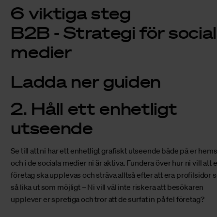
6 viktiga steg
B2B - Strategi för socia
medier
Ladda ner guiden
2. Håll ett enhetligt
utseende
Se till att ni har ett enhetligt grafiskt utseende både på er hem
och i de
sociala medier
ni är aktiva. Fundera över hur ni vill att e
företag ska upplevas och sträva alltså efter att era profilsidor 
så lika ut som möjligt – Ni vill väl inte riskera att besökaren
upplever er spretiga och tror att de surfat in på fel företag?