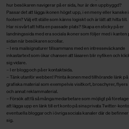
hur besökaren navigerar på er sida, hur är den uppbyggd?
Passar det att lägga ikonen högst upp, i en meny eller kanske i
footern? Välj ett ställe som känns logiskt och är lätt att hitta till.
Har ni svårt att hitta en passade plats? Skapa en sticky på er
landningssida med era sociala ikoner som följer med i kanten 
sidan när besökaren scrollar.
– I era mailsignaturer tillsammans med en intresseväckande
inkastartext som ökar chansen att läsaren blir nyfiken och klic
sig vidare.
– I er blogg och på er kontaktsida.
– Tänk utanför webben! Printa ikonen med tillhörande länk på 
grafiska material som exempelvis visitkort, broschyrer, flyers
och annat reklammaterial.
– Försök att få så många medarbetare som möjligt på företage
att lägga upp en länk till ert konto på sina privata Twitter-kont
eventuella bloggar och i övriga sociala kanaler där de befinner
sig.