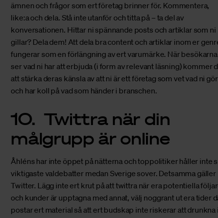
ämnen och frågor som ert företag brinner för. Kommentera,
like:a och dela. Stå inte utanför och titta på – ta del av
konversationen. Hittar ni spännande posts och artiklar som ni
gillar? Dela dem! Att dela bra content och artiklar inom er genr
fungerar som en förlängning av ert varumärke. När besökarna
ser vad ni har att erbjuda (i form av relevant läsning) kommer 
att stärka deras känsla av att ni är ett företag som vet vad ni gör
och har koll på vad som händer i branschen.
10. Twittra när din
målgrupp är online
Åhléns har inte öppet på nätterna och toppolitiker håller inte s
viktigaste valdebatter medan Sverige sover. Detsamma gäller
Twitter. Lägg inte ert krut på att twittra när era potentiella följa
och kunder är upptagna med annat, välj noggrant ut era tider d
postar ert material så att ert budskap inte riskerar att drunkna 