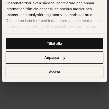
vidarebefordrar även sådana identifierare och annan
information från din enhet till de sociala medier och
annons- och analysföretag som vi samarbetar med.
Dessa kan i sin tur kombinera informationen med annan
information som du har tillhandahållit eller som de har
samlat in när du har använt deras tjänster. Du kan välja
att klicka på “information” för att välja och justera vilka
Tillåt alla
cookies som ska sättas. Läs vår
privacy policy
om våra
cookies, deras funktion, varför vi använder dem och hur
du kan neka dem.
Anpassa
Avvisa