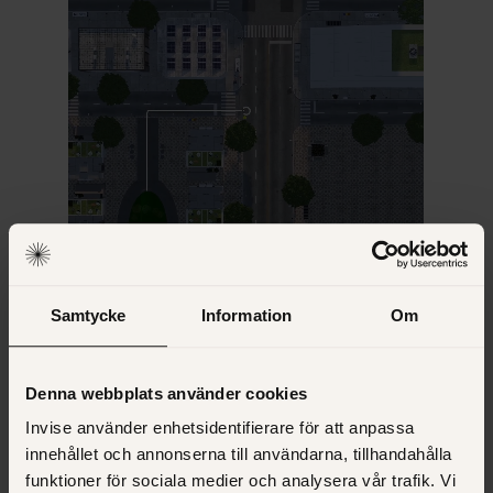
UTILITIES
WASTE MANAGEMENT
Envac
Samtycke
Information
Om
How a global industrial pioneer built one connected
CRM ecosystem that drives visibility, predictability and
Denna webbplats använder cookies
growth
Invise använder enhetsidentifierare för att anpassa
innehållet och annonserna till användarna, tillhandahålla
funktioner för sociala medier och analysera vår trafik. Vi