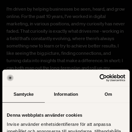
I’m driven by helping businesses be seen, heard, and grow
online. For the past 10 years, I’ve worked in digital
marketing, in various positions, and my curiosity has never
faded. That curiosity is exactly what drives me - working in
a field that’s constantly evolving, where there’s always
something new to learn or try to achieve better results. I
like seeing the big picture, finding connections, and
turning data into insights that make a difference. In short: I
can both map out the long-term plan and roll up my
sleeves to jump in wherever needed.
Samtycke
Information
Om
Denna webbplats använder cookies
Invise använder enhetsidentifierare för att anpassa
innehållet och annonserna till användarna, tillhandahålla