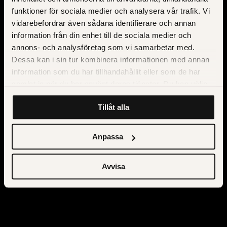
funktioner för sociala medier och analysera vår trafik. Vi
vidarebefordrar även sådana identifierare och annan
information från din enhet till de sociala medier och
annons- och analysföretag som vi samarbetar med.
Dessa kan i sin tur kombinera informationen med annan
information som du har tillhandahållit eller som de har
samlat in när du har använt deras tjänster. Du kan välja
att klicka på “information” för att välja och justera vilka
Tillåt alla
cookies som ska sättas. Läs vår
privacy policy
om våra
cookies, deras funktion, varför vi använder dem och hur
du kan neka dem.
Anpassa
Avvisa