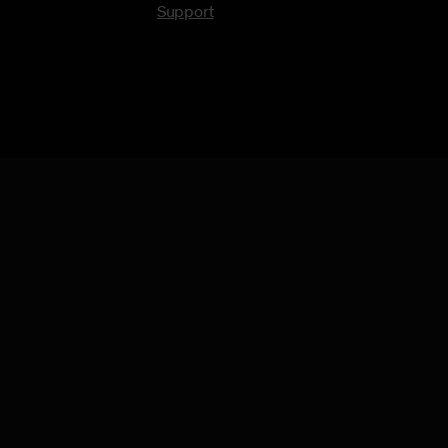
Support
© Invise Agency 2026